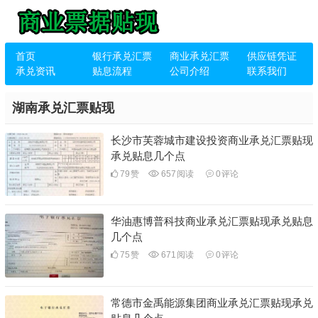
首页
银行承兑汇票
商业承兑汇票
供应链凭证
承兑资讯
贴息流程
公司介绍
联系我们
湖南承兑汇票贴现
长沙市芙蓉城市建设投资商业承兑汇票贴现
承兑贴息几个点
79
赞
657
阅读
0
评论
华油惠博普科技商业承兑汇票贴现承兑贴息
几个点
75
赞
671
阅读
0
评论
常德市金禹能源集团商业承兑汇票贴现承兑