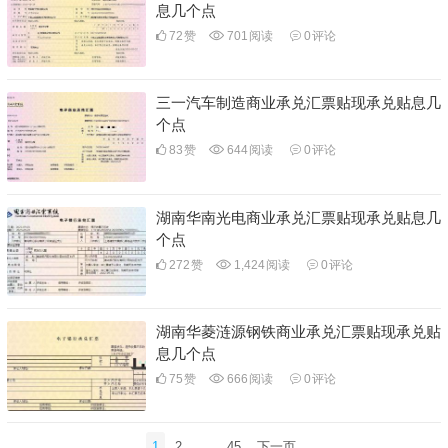
息几个点
72
赞
701
阅读
0
评论
三一汽车制造商业承兑汇票贴现承兑贴息几
个点
83
赞
644
阅读
0
评论
湖南华南光电商业承兑汇票贴现承兑贴息几
个点
272
赞
1,424
阅读
0
评论
湖南华菱涟源钢铁商业承兑汇票贴现承兑贴
息几个点
75
赞
666
阅读
0
评论
文
1
2
…
45
下一页