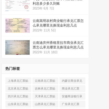
利息多少多久到账
2023年 6月 7日
云南嵩明农村商业银行承兑汇票怎
么承兑哪里兑换现金利息几点
2022年 11月 5日
云南迪庆州香格里拉市商业承兑汇
票怎么承兑哪里兑换现金利息几点
2022年 11月 18日
热门标签
上海承兑汇票贴
云南承兑汇票贴
内蒙古商业承兑
现
(520)
现
(324)
汇票
(316)
北京承兑汇票贴
吉林承兑汇票贴
商业承兑汇票
现
(912)
现
(123)
(225)
四川承兑汇票贴
天津承兑汇票贴
安徽商业银行承
现
(790)
现
(242)
兑汇票
(565)
山东承兑汇票贴
山西承兑汇票贴
广东承兑汇票