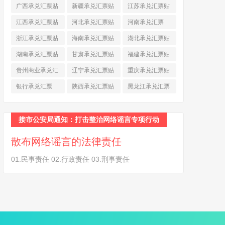
现
(874)
现
(463)
(979)
广西承兑汇票贴
新疆承兑汇票贴
江苏承兑汇票贴
现
(278)
现
(264)
现
(774)
江西承兑汇票贴
河北承兑汇票贴
河南承兑汇票
现
(366)
现
(374)
(518)
浙江承兑汇票贴
海南承兑汇票贴
湖北承兑汇票贴
现
(691)
现
(145)
现
(587)
湖南承兑汇票贴
甘肃承兑汇票贴
福建承兑汇票贴
现
(453)
现
(194)
现
(945)
贵州商业承兑汇
辽宁承兑汇票贴
重庆承兑汇票贴
票
(284)
现
(344)
现
(232)
银行承兑汇票
陕西承兑汇票贴
黑龙江承兑汇票
(461)
现
(454)
贴现
(270)
接市公安局通知：打击整治网络谣言专项行动
散布网络谣言的法律责任
01.民事责任 02.行政责任 03.刑事责任