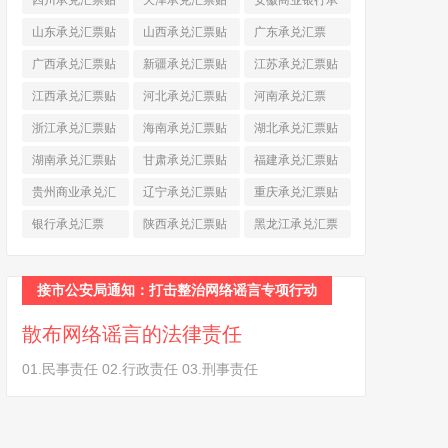
四川承兑汇票贴
天津承兑汇票贴
安徽商业银行承
现
(790)
现
(242)
兑汇票
(565)
山东承兑汇票贴
山西承兑汇票贴
广东承兑汇票
现
(874)
现
(463)
(979)
广西承兑汇票贴
新疆承兑汇票贴
江苏承兑汇票贴
现
(278)
现
(264)
现
(774)
江西承兑汇票贴
河北承兑汇票贴
河南承兑汇票
现
(366)
现
(374)
(518)
浙江承兑汇票贴
海南承兑汇票贴
湖北承兑汇票贴
现
(691)
现
(145)
现
(587)
湖南承兑汇票贴
甘肃承兑汇票贴
福建承兑汇票贴
现
(453)
现
(194)
现
(945)
贵州商业承兑汇
辽宁承兑汇票贴
重庆承兑汇票贴
票
(284)
现
(344)
现
(232)
银行承兑汇票
陕西承兑汇票贴
黑龙江承兑汇票
(461)
现
(454)
贴现
(270)
接市公安局通知：打击整治网络谣言专项行动
散布网络谣言的法律责任
01.民事责任 02.行政责任 03.刑事责任