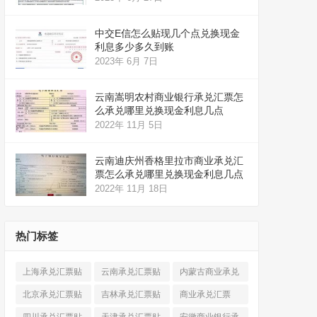
中交E信怎么贴现几个点兑换现金
利息多少多久到账
2023年 6月 7日
云南嵩明农村商业银行承兑汇票怎
么承兑哪里兑换现金利息几点
2022年 11月 5日
云南迪庆州香格里拉市商业承兑汇
票怎么承兑哪里兑换现金利息几点
2022年 11月 18日
热门标签
上海承兑汇票贴
云南承兑汇票贴
内蒙古商业承兑
现
(520)
现
(324)
汇票
(316)
北京承兑汇票贴
吉林承兑汇票贴
商业承兑汇票
现
(912)
现
(123)
(225)