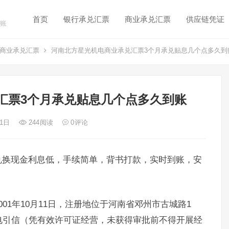
首页
银行承兑汇票
商业承兑汇票
供应链凭证
账
商业承兑汇票
河南北方星光机电商业承兑汇票3个月承兑贴息几个点多久到
汇票3个月承兑贴息几个点多久到账
 1日
244
阅读
0
评论
兑换现金利息低，手续简单，背书打款，实时到账，安
01年10月11日，注册地位于河南省邓州市古城路1
电引信（凭有效许可证经营，未获得审批前不得开展经