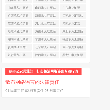
四川承兑汇票贴
天津承兑汇票贴
安徽商业银行承
现
(790)
现
(242)
兑汇票
(565)
山东承兑汇票贴
山西承兑汇票贴
广东承兑汇票
现
(874)
现
(463)
(979)
广西承兑汇票贴
新疆承兑汇票贴
江苏承兑汇票贴
现
(278)
现
(264)
现
(774)
江西承兑汇票贴
河北承兑汇票贴
河南承兑汇票
现
(366)
现
(374)
(518)
浙江承兑汇票贴
海南承兑汇票贴
湖北承兑汇票贴
现
(691)
现
(145)
现
(587)
湖南承兑汇票贴
甘肃承兑汇票贴
福建承兑汇票贴
现
(453)
现
(194)
现
(945)
贵州商业承兑汇
辽宁承兑汇票贴
重庆承兑汇票贴
票
(284)
现
(344)
现
(232)
银行承兑汇票
陕西承兑汇票贴
黑龙江承兑汇票
(461)
现
(454)
贴现
(270)
接市公安局通知：打击整治网络谣言专项行动
散布网络谣言的法律责任
01.民事责任 02.行政责任 03.刑事责任