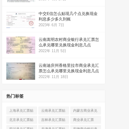
中交E信怎么贴现几个点兑换现金
利息多少多久到账
2023年 6月 7日
云南嵩明农村商业银行承兑汇票怎
么承兑哪里兑换现金利息几点
2022年 11月 5日
云南迪庆州香格里拉市商业承兑汇
票怎么承兑哪里兑换现金利息几点
2022年 11月 18日
热门标签
上海承兑汇票贴
云南承兑汇票贴
内蒙古商业承兑
现
(520)
现
(324)
汇票
(316)
北京承兑汇票贴
吉林承兑汇票贴
商业承兑汇票
现
(912)
现
(123)
(225)