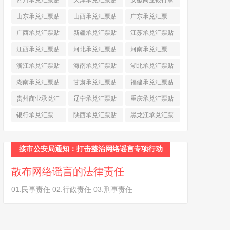
四川承兑汇票贴
天津承兑汇票贴
安徽商业银行承
现
(790)
现
(242)
兑汇票
(565)
山东承兑汇票贴
山西承兑汇票贴
广东承兑汇票
现
(874)
现
(463)
(979)
广西承兑汇票贴
新疆承兑汇票贴
江苏承兑汇票贴
现
(278)
现
(264)
现
(774)
江西承兑汇票贴
河北承兑汇票贴
河南承兑汇票
现
(366)
现
(374)
(518)
浙江承兑汇票贴
海南承兑汇票贴
湖北承兑汇票贴
现
(691)
现
(145)
现
(587)
湖南承兑汇票贴
甘肃承兑汇票贴
福建承兑汇票贴
现
(453)
现
(194)
现
(945)
贵州商业承兑汇
辽宁承兑汇票贴
重庆承兑汇票贴
票
(284)
现
(344)
现
(232)
银行承兑汇票
陕西承兑汇票贴
黑龙江承兑汇票
(461)
现
(454)
贴现
(270)
接市公安局通知：打击整治网络谣言专项行动
散布网络谣言的法律责任
01.民事责任 02.行政责任 03.刑事责任