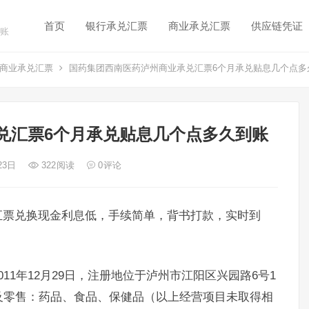
首页
银行承兑汇票
商业承兑汇票
供应链凭证
账
商业承兑汇票
国药集团西南医药泸州商业承兑汇票6个月承兑贴息几个点多
兑汇票6个月承兑贴息几个点多久到账
 23日
322
阅读
0
评论
汇票兑换现金利息低，手续简单，背书打款，实时到
11年12月29日，注册地位于泸州市江阳区兴园路6号1
及零售：药品、食品、保健品（以上经营项目未取得相