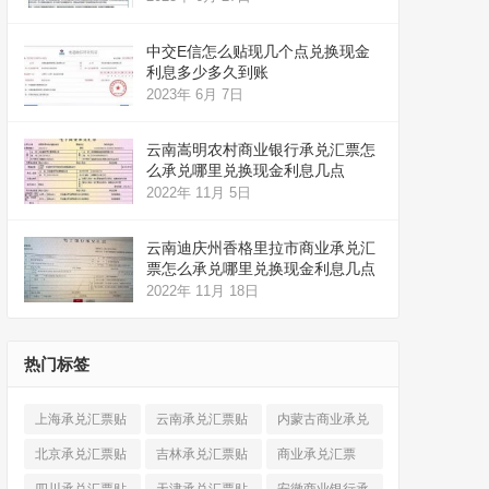
中交E信怎么贴现几个点兑换现金
利息多少多久到账
2023年 6月 7日
云南嵩明农村商业银行承兑汇票怎
么承兑哪里兑换现金利息几点
2022年 11月 5日
云南迪庆州香格里拉市商业承兑汇
票怎么承兑哪里兑换现金利息几点
2022年 11月 18日
热门标签
上海承兑汇票贴
云南承兑汇票贴
内蒙古商业承兑
现
(520)
现
(324)
汇票
(316)
北京承兑汇票贴
吉林承兑汇票贴
商业承兑汇票
现
(912)
现
(123)
(225)