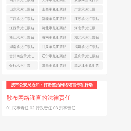
四川承兑汇票贴
天津承兑汇票贴
安徽商业银行承
现
(790)
现
(242)
兑汇票
(565)
山东承兑汇票贴
山西承兑汇票贴
广东承兑汇票
现
(874)
现
(463)
(979)
广西承兑汇票贴
新疆承兑汇票贴
江苏承兑汇票贴
现
(278)
现
(264)
现
(774)
江西承兑汇票贴
河北承兑汇票贴
河南承兑汇票
现
(366)
现
(374)
(518)
浙江承兑汇票贴
海南承兑汇票贴
湖北承兑汇票贴
现
(691)
现
(145)
现
(587)
湖南承兑汇票贴
甘肃承兑汇票贴
福建承兑汇票贴
现
(453)
现
(194)
现
(945)
贵州商业承兑汇
辽宁承兑汇票贴
重庆承兑汇票贴
票
(284)
现
(344)
现
(232)
银行承兑汇票
陕西承兑汇票贴
黑龙江承兑汇票
(461)
现
(454)
贴现
(270)
接市公安局通知：打击整治网络谣言专项行动
散布网络谣言的法律责任
01.民事责任 02.行政责任 03.刑事责任