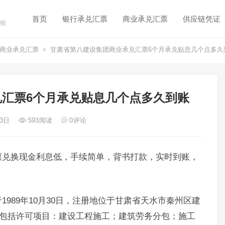
首页
银行承兑汇票
商业承兑汇票
供应链凭证
账
商业承兑汇票
甘肃省第八建设集团商业承兑汇票6个月承兑贴息几个点多久
汇票6个月承兑贴息几个点多久到账
 3日
593
阅读
0
评论
票兑换现金利息低，手续简单，背书打款，实时到账，
989年10月30日，注册地位于甘肃省天水市秦州区建
围包括许可项目：建设工程施工；建筑劳务分包；施工