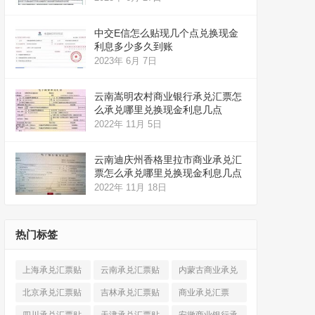
中交E信怎么贴现几个点兑换现金
利息多少多久到账
2023年 6月 7日
云南嵩明农村商业银行承兑汇票怎
么承兑哪里兑换现金利息几点
2022年 11月 5日
云南迪庆州香格里拉市商业承兑汇
票怎么承兑哪里兑换现金利息几点
2022年 11月 18日
热门标签
上海承兑汇票贴
云南承兑汇票贴
内蒙古商业承兑
现
(520)
现
(324)
汇票
(316)
北京承兑汇票贴
吉林承兑汇票贴
商业承兑汇票
现
(912)
现
(123)
(225)