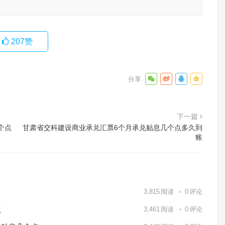
207
赞
下一篇
个点
甘肃省交科建设商业承兑汇票6个月承兑贴息几个点多久到
账
3,815
阅读
0
评论
点
3,461
阅读
0
评论