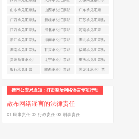
四川承兑汇票贴
天津承兑汇票贴
安徽商业银行承
现
(790)
现
(242)
兑汇票
(565)
山东承兑汇票贴
山西承兑汇票贴
广东承兑汇票
现
(874)
现
(463)
(979)
广西承兑汇票贴
新疆承兑汇票贴
江苏承兑汇票贴
现
(278)
现
(264)
现
(774)
江西承兑汇票贴
河北承兑汇票贴
河南承兑汇票
现
(366)
现
(374)
(518)
浙江承兑汇票贴
海南承兑汇票贴
湖北承兑汇票贴
现
(691)
现
(145)
现
(587)
湖南承兑汇票贴
甘肃承兑汇票贴
福建承兑汇票贴
现
(453)
现
(194)
现
(945)
贵州商业承兑汇
辽宁承兑汇票贴
重庆承兑汇票贴
票
(284)
现
(344)
现
(232)
银行承兑汇票
陕西承兑汇票贴
黑龙江承兑汇票
(461)
现
(454)
贴现
(270)
接市公安局通知：打击整治网络谣言专项行动
散布网络谣言的法律责任
01.民事责任 02.行政责任 03.刑事责任