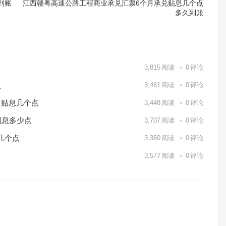
到账
江西赣粤高速公路工程商业承兑汇票6个月承兑贴息几个点
多久到账
3,815
阅读
0
评论
点
3,461
阅读
0
评论
月贴息几个点
3,448
阅读
0
评论
利息多少点
3,707
阅读
0
评论
几个点
3,360
阅读
0
评论
3,577
阅读
0
评论