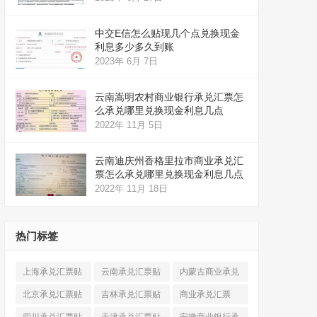
中交E信怎么贴现几个点兑换现金
利息多少多久到账
2023年 6月 7日
云南嵩明农村商业银行承兑汇票怎
么承兑哪里兑换现金利息几点
2022年 11月 5日
云南迪庆州香格里拉市商业承兑汇
票怎么承兑哪里兑换现金利息几点
2022年 11月 18日
热门标签
上海承兑汇票贴
云南承兑汇票贴
内蒙古商业承兑
现
(520)
现
(324)
汇票
(316)
北京承兑汇票贴
吉林承兑汇票贴
商业承兑汇票
现
(912)
现
(123)
(225)