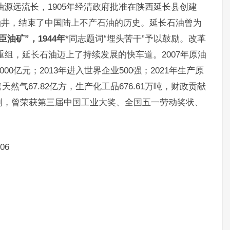
石油源远流长，1905年经清政府批准在陕西延长县创建
口油井，结束了中国陆上不产石油的历史。延长石油曾为
油矿”，1944年
*同志题词“埋头苦干”予以鼓励。改革
次重组，延长石油迈上了持续发展的快车道。2007年原油
00亿元；2013年进入世界企业500强；2021年生产原
交售天然气67.82亿方，生产化工品676.61万吨，财政贡献
列，曾荣获第三届中国工业大奖、全国五一劳动奖状、
06