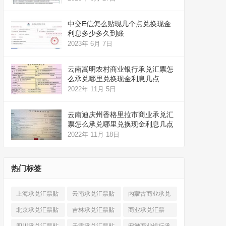
中交E信怎么贴现几个点兑换现金
利息多少多久到账
2023年 6月 7日
云南嵩明农村商业银行承兑汇票怎
么承兑哪里兑换现金利息几点
2022年 11月 5日
云南迪庆州香格里拉市商业承兑汇
票怎么承兑哪里兑换现金利息几点
2022年 11月 18日
热门标签
上海承兑汇票贴
云南承兑汇票贴
内蒙古商业承兑
现
(520)
现
(324)
汇票
(316)
北京承兑汇票贴
吉林承兑汇票贴
商业承兑汇票
现
(912)
现
(123)
(225)