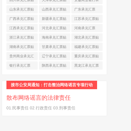
四川承兑汇票贴
天津承兑汇票贴
安徽商业银行承
现
(790)
现
(242)
兑汇票
(565)
山东承兑汇票贴
山西承兑汇票贴
广东承兑汇票
现
(874)
现
(463)
(979)
广西承兑汇票贴
新疆承兑汇票贴
江苏承兑汇票贴
现
(278)
现
(264)
现
(774)
江西承兑汇票贴
河北承兑汇票贴
河南承兑汇票
现
(366)
现
(374)
(518)
浙江承兑汇票贴
海南承兑汇票贴
湖北承兑汇票贴
现
(691)
现
(145)
现
(587)
湖南承兑汇票贴
甘肃承兑汇票贴
福建承兑汇票贴
现
(453)
现
(194)
现
(945)
贵州商业承兑汇
辽宁承兑汇票贴
重庆承兑汇票贴
票
(284)
现
(344)
现
(232)
银行承兑汇票
陕西承兑汇票贴
黑龙江承兑汇票
(461)
现
(454)
贴现
(270)
接市公安局通知：打击整治网络谣言专项行动
散布网络谣言的法律责任
01.民事责任 02.行政责任 03.刑事责任