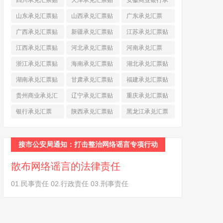
四川承兑汇票贴
天津承兑汇票贴
安徽商业银行承
现
(790)
现
(242)
兑汇票
(565)
山东承兑汇票贴
山西承兑汇票贴
广东承兑汇票
现
(874)
现
(463)
(979)
广西承兑汇票贴
新疆承兑汇票贴
江苏承兑汇票贴
现
(278)
现
(264)
现
(774)
江西承兑汇票贴
河北承兑汇票贴
河南承兑汇票
现
(366)
现
(374)
(518)
浙江承兑汇票贴
海南承兑汇票贴
湖北承兑汇票贴
现
(691)
现
(145)
现
(587)
湖南承兑汇票贴
甘肃承兑汇票贴
福建承兑汇票贴
现
(453)
现
(194)
现
(945)
贵州商业承兑汇
辽宁承兑汇票贴
重庆承兑汇票贴
票
(284)
现
(344)
现
(232)
银行承兑汇票
陕西承兑汇票贴
黑龙江承兑汇票
(461)
现
(454)
贴现
(270)
接市公安局通知：打击整治网络谣言专项行动
散布网络谣言的法律责任
01.民事责任 02.行政责任 03.刑事责任