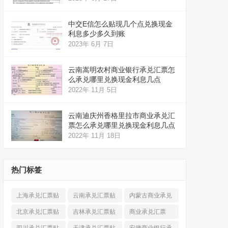
中交E信怎么贴现几个点兑换现金
利息多少多久到账
2023年 6月 7日
云南嵩明农村商业银行承兑汇票怎
么承兑哪里兑换现金利息几点
2022年 11月 5日
云南迪庆州香格里拉市商业承兑汇
票怎么承兑哪里兑换现金利息几点
2022年 11月 18日
热门标签
上海承兑汇票贴
云南承兑汇票贴
内蒙古商业承兑
现
(520)
现
(324)
汇票
(316)
北京承兑汇票贴
吉林承兑汇票贴
商业承兑汇票
现
(912)
现
(123)
(225)