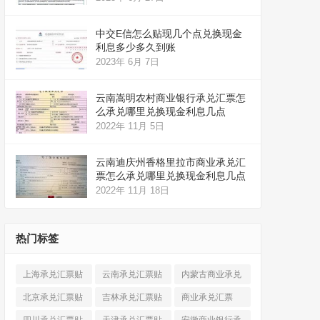
中交E信怎么贴现几个点兑换现金
利息多少多久到账
2023年 6月 7日
云南嵩明农村商业银行承兑汇票怎
么承兑哪里兑换现金利息几点
2022年 11月 5日
云南迪庆州香格里拉市商业承兑汇
票怎么承兑哪里兑换现金利息几点
2022年 11月 18日
热门标签
上海承兑汇票贴
云南承兑汇票贴
内蒙古商业承兑
现
(520)
现
(324)
汇票
(316)
北京承兑汇票贴
吉林承兑汇票贴
商业承兑汇票
现
(912)
现
(123)
(225)