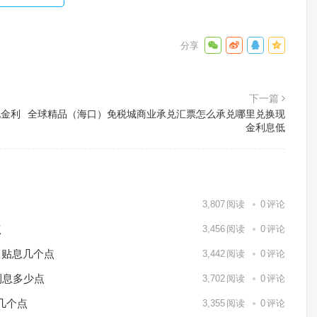
下一篇
现金利
全球精品（海口）免税城商业承兑汇票怎么承兑哪里兑换现
金利息低
3,807
阅读
0
评论
点
3,456
阅读
0
评论
月贴息几个点
3,442
阅读
0
评论
利息多少点
3,702
阅读
0
评论
几个点
3,355
阅读
0
评论