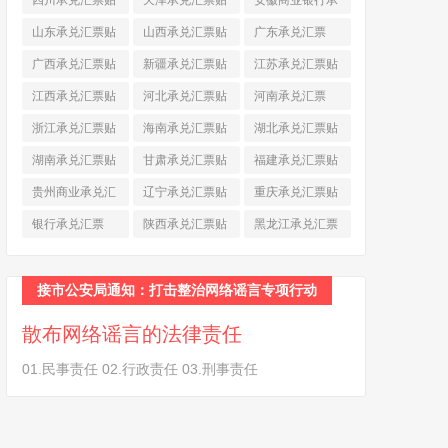
四川承兑汇票贴
天津承兑汇票贴
安徽商业银行承
现
(790)
现
(242)
兑汇票
(565)
山东承兑汇票贴
山西承兑汇票贴
广东承兑汇票
现
(874)
现
(463)
(979)
广西承兑汇票贴
新疆承兑汇票贴
江苏承兑汇票贴
现
(278)
现
(264)
现
(774)
江西承兑汇票贴
河北承兑汇票贴
河南承兑汇票
现
(366)
现
(374)
(518)
浙江承兑汇票贴
海南承兑汇票贴
湖北承兑汇票贴
现
(691)
现
(145)
现
(587)
湖南承兑汇票贴
甘肃承兑汇票贴
福建承兑汇票贴
现
(453)
现
(194)
现
(945)
贵州商业承兑汇
辽宁承兑汇票贴
重庆承兑汇票贴
票
(284)
现
(344)
现
(232)
银行承兑汇票
陕西承兑汇票贴
黑龙江承兑汇票
(461)
现
(454)
贴现
(270)
接市公安局通知：打击整治网络谣言专项行动
散布网络谣言的法律责任
01.民事责任 02.行政责任 03.刑事责任