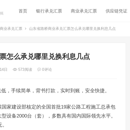
首页
银行承兑汇票
商业承兑汇票
供应链凭证
账
商业承兑汇票
山东省路桥商业承兑汇票怎么承兑哪里兑换利息几点
票怎么承兑哪里兑换利息几点
 14日
573
阅读
0
评论
息低，手续简单，背书打款，实时到账，安全快捷。
时候国家建设部核定的全国首批19家公路工程施工总承包
大型设备2000台（套），多数具有国内国际领先水平。
元。