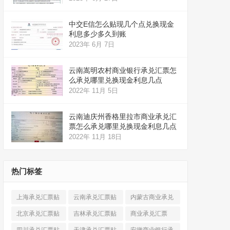
中交E信怎么贴现几个点兑换现金
利息多少多久到账
2023年 6月 7日
云南嵩明农村商业银行承兑汇票怎
么承兑哪里兑换现金利息几点
2022年 11月 5日
云南迪庆州香格里拉市商业承兑汇
票怎么承兑哪里兑换现金利息几点
2022年 11月 18日
热门标签
上海承兑汇票贴
云南承兑汇票贴
内蒙古商业承兑
现
(520)
现
(324)
汇票
(316)
北京承兑汇票贴
吉林承兑汇票贴
商业承兑汇票
现
(912)
现
(123)
(225)