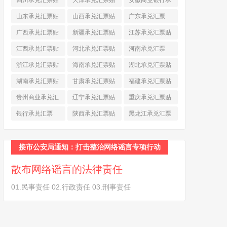
四川承兑汇票贴
天津承兑汇票贴
安徽商业银行承
现
(790)
现
(242)
兑汇票
(565)
山东承兑汇票贴
山西承兑汇票贴
广东承兑汇票
现
(874)
现
(463)
(979)
广西承兑汇票贴
新疆承兑汇票贴
江苏承兑汇票贴
现
(278)
现
(264)
现
(774)
江西承兑汇票贴
河北承兑汇票贴
河南承兑汇票
现
(366)
现
(374)
(518)
浙江承兑汇票贴
海南承兑汇票贴
湖北承兑汇票贴
现
(691)
现
(145)
现
(587)
湖南承兑汇票贴
甘肃承兑汇票贴
福建承兑汇票贴
现
(453)
现
(194)
现
(945)
贵州商业承兑汇
辽宁承兑汇票贴
重庆承兑汇票贴
票
(284)
现
(344)
现
(232)
银行承兑汇票
陕西承兑汇票贴
黑龙江承兑汇票
(461)
现
(454)
贴现
(270)
接市公安局通知：打击整治网络谣言专项行动
散布网络谣言的法律责任
01.民事责任 02.行政责任 03.刑事责任