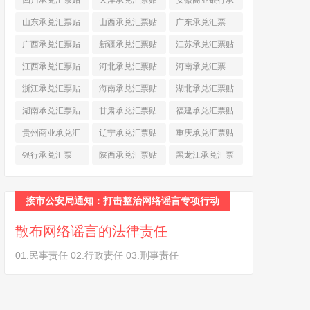
四川承兑汇票贴
天津承兑汇票贴
安徽商业银行承
现
(790)
现
(242)
兑汇票
(565)
山东承兑汇票贴
山西承兑汇票贴
广东承兑汇票
现
(874)
现
(463)
(979)
广西承兑汇票贴
新疆承兑汇票贴
江苏承兑汇票贴
现
(278)
现
(264)
现
(774)
江西承兑汇票贴
河北承兑汇票贴
河南承兑汇票
现
(366)
现
(374)
(518)
浙江承兑汇票贴
海南承兑汇票贴
湖北承兑汇票贴
现
(691)
现
(145)
现
(587)
湖南承兑汇票贴
甘肃承兑汇票贴
福建承兑汇票贴
现
(453)
现
(194)
现
(945)
贵州商业承兑汇
辽宁承兑汇票贴
重庆承兑汇票贴
票
(284)
现
(344)
现
(232)
银行承兑汇票
陕西承兑汇票贴
黑龙江承兑汇票
(461)
现
(454)
贴现
(270)
接市公安局通知：打击整治网络谣言专项行动
散布网络谣言的法律责任
01.民事责任 02.行政责任 03.刑事责任