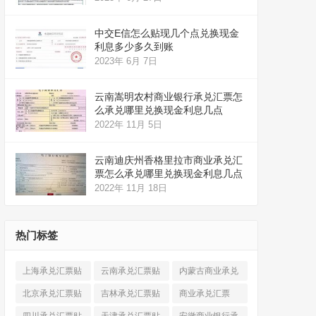
中交E信怎么贴现几个点兑换现金
利息多少多久到账
2023年 6月 7日
云南嵩明农村商业银行承兑汇票怎
么承兑哪里兑换现金利息几点
2022年 11月 5日
云南迪庆州香格里拉市商业承兑汇
票怎么承兑哪里兑换现金利息几点
2022年 11月 18日
热门标签
上海承兑汇票贴
云南承兑汇票贴
内蒙古商业承兑
现
(520)
现
(324)
汇票
(316)
北京承兑汇票贴
吉林承兑汇票贴
商业承兑汇票
现
(912)
现
(123)
(225)