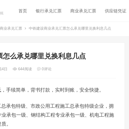
首页
银行承兑汇票
商业承兑汇票
供应链凭证
账
商业承兑汇票
中铁建设商业承兑汇票怎么承兑哪里兑换利息几点
票怎么承兑哪里兑换利息几点
 14日
644
阅读
0
评论
低，手续简单，背书打款，实时到账，安全快捷。
工总承包特级、市政公用工程施工总承包特级企业，拥
专业承包一级、钢结构工程专业承包一级、机电工程施
资质。