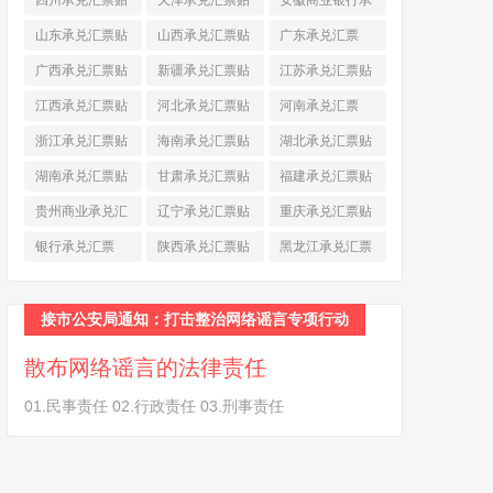
四川承兑汇票贴
天津承兑汇票贴
安徽商业银行承
现
(790)
现
(242)
兑汇票
(565)
山东承兑汇票贴
山西承兑汇票贴
广东承兑汇票
现
(874)
现
(463)
(979)
广西承兑汇票贴
新疆承兑汇票贴
江苏承兑汇票贴
现
(278)
现
(264)
现
(774)
江西承兑汇票贴
河北承兑汇票贴
河南承兑汇票
现
(366)
现
(374)
(518)
浙江承兑汇票贴
海南承兑汇票贴
湖北承兑汇票贴
现
(691)
现
(145)
现
(587)
湖南承兑汇票贴
甘肃承兑汇票贴
福建承兑汇票贴
现
(453)
现
(194)
现
(945)
贵州商业承兑汇
辽宁承兑汇票贴
重庆承兑汇票贴
票
(284)
现
(344)
现
(232)
银行承兑汇票
陕西承兑汇票贴
黑龙江承兑汇票
(461)
现
(454)
贴现
(270)
接市公安局通知：打击整治网络谣言专项行动
散布网络谣言的法律责任
01.民事责任 02.行政责任 03.刑事责任