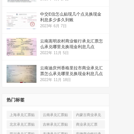
中交E信怎么贴现几个点兑换现金
利息多少多久到账
2023年 6月 7日
云南嵩明农村商业银行承兑汇票怎
么承兑哪里兑换现金利息几点
2022年 11月 5日
云南迪庆州香格里拉市商业承兑汇
票怎么承兑哪里兑换现金利息几点
2022年 11月 18日
热门标签
上海承兑汇票贴
云南承兑汇票贴
内蒙古商业承兑
现
(520)
现
(324)
汇票
(316)
北京承兑汇票贴
吉林承兑汇票贴
商业承兑汇票
现
(912)
现
(123)
(225)