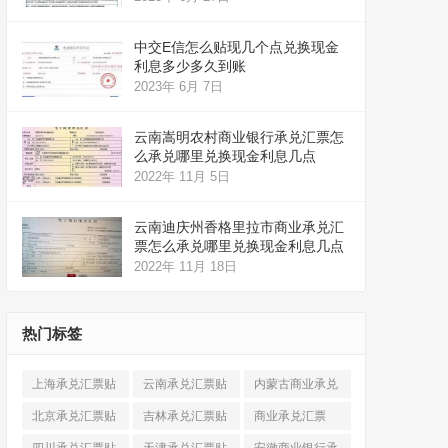
中交E信怎么贴现几个点兑换现金
利息多少多久到账
2023年 6月 7日
云南嵩明农村商业银行承兑汇票怎
么承兑哪里兑换现金利息几点
2022年 11月 5日
云南迪庆州香格里拉市商业承兑汇
票怎么承兑哪里兑换现金利息几点
2022年 11月 18日
热门标签
上海承兑汇票贴
云南承兑汇票贴
内蒙古商业承兑
现
(520)
现
(324)
汇票
(316)
北京承兑汇票贴
吉林承兑汇票贴
商业承兑汇票
现
(912)
现
(123)
(225)