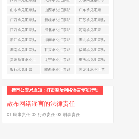
四川承兑汇票贴
天津承兑汇票贴
安徽商业银行承
现
(790)
现
(242)
兑汇票
(565)
山东承兑汇票贴
山西承兑汇票贴
广东承兑汇票
现
(874)
现
(463)
(979)
广西承兑汇票贴
新疆承兑汇票贴
江苏承兑汇票贴
现
(278)
现
(264)
现
(774)
江西承兑汇票贴
河北承兑汇票贴
河南承兑汇票
现
(366)
现
(374)
(518)
浙江承兑汇票贴
海南承兑汇票贴
湖北承兑汇票贴
现
(691)
现
(145)
现
(587)
湖南承兑汇票贴
甘肃承兑汇票贴
福建承兑汇票贴
现
(453)
现
(194)
现
(945)
贵州商业承兑汇
辽宁承兑汇票贴
重庆承兑汇票贴
票
(284)
现
(344)
现
(232)
银行承兑汇票
陕西承兑汇票贴
黑龙江承兑汇票
(461)
现
(454)
贴现
(270)
接市公安局通知：打击整治网络谣言专项行动
散布网络谣言的法律责任
01.民事责任 02.行政责任 03.刑事责任