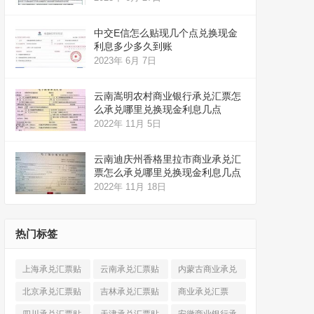
中交E信怎么贴现几个点兑换现金
利息多少多久到账
2023年 6月 7日
云南嵩明农村商业银行承兑汇票怎
么承兑哪里兑换现金利息几点
2022年 11月 5日
云南迪庆州香格里拉市商业承兑汇
票怎么承兑哪里兑换现金利息几点
2022年 11月 18日
热门标签
上海承兑汇票贴
云南承兑汇票贴
内蒙古商业承兑
现
(520)
现
(324)
汇票
(316)
北京承兑汇票贴
吉林承兑汇票贴
商业承兑汇票
现
(912)
现
(123)
(225)