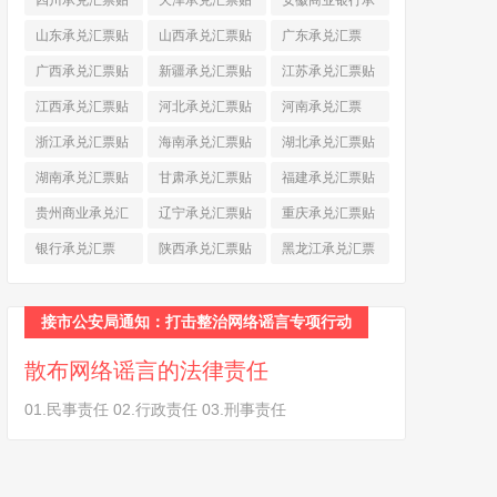
四川承兑汇票贴
天津承兑汇票贴
安徽商业银行承
现
(790)
现
(242)
兑汇票
(565)
山东承兑汇票贴
山西承兑汇票贴
广东承兑汇票
现
(874)
现
(463)
(979)
广西承兑汇票贴
新疆承兑汇票贴
江苏承兑汇票贴
现
(278)
现
(264)
现
(774)
江西承兑汇票贴
河北承兑汇票贴
河南承兑汇票
现
(366)
现
(374)
(518)
浙江承兑汇票贴
海南承兑汇票贴
湖北承兑汇票贴
现
(691)
现
(145)
现
(587)
湖南承兑汇票贴
甘肃承兑汇票贴
福建承兑汇票贴
现
(453)
现
(194)
现
(945)
贵州商业承兑汇
辽宁承兑汇票贴
重庆承兑汇票贴
票
(284)
现
(344)
现
(232)
银行承兑汇票
陕西承兑汇票贴
黑龙江承兑汇票
(461)
现
(454)
贴现
(270)
接市公安局通知：打击整治网络谣言专项行动
散布网络谣言的法律责任
01.民事责任 02.行政责任 03.刑事责任