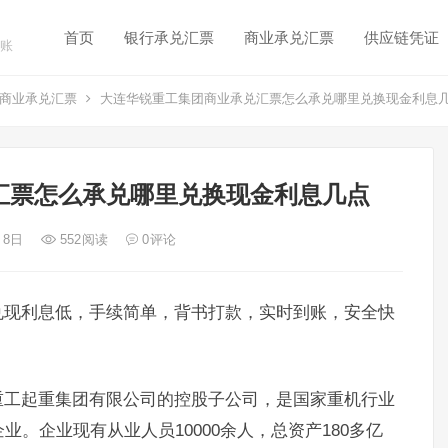
首页
银行承兑汇票
商业承兑汇票
供应链凭证
账
商业承兑汇票
大连华锐重工集团商业承兑汇票怎么承兑哪里兑换现金利息
汇票怎么承兑哪里兑换现金利息几点
月 8日
552
阅读
0
评论
兑现利息低，手续简单，背书打款，实时到账，安全快
重工起重集团有限公司的控股子公司，是国家重机行业
。企业现有从业人员10000余人，总资产180多亿