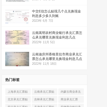
中交E信怎么贴现几个点兑换现金
利息多少多久到账
2023年 6月 7日
云南嵩明农村商业银行承兑汇票怎
么承兑哪里兑换现金利息几点
2022年 11月 5日
云南迪庆州香格里拉市商业承兑汇
票怎么承兑哪里兑换现金利息几点
2022年 11月 18日
热门标签
上海承兑汇票贴
云南承兑汇票贴
内蒙古商业承兑
现
(520)
现
(324)
汇票
(316)
北京承兑汇票贴
吉林承兑汇票贴
商业承兑汇票
现
(912)
现
(123)
(225)