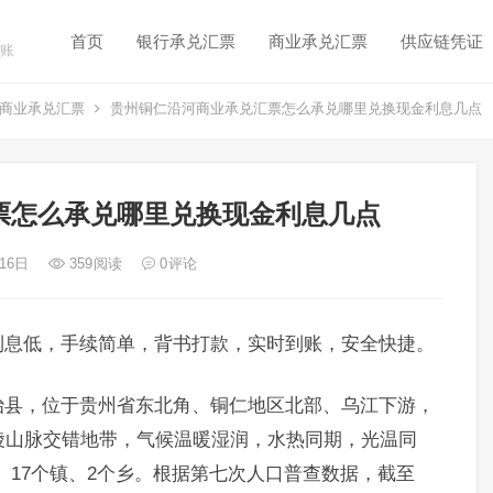
首页
银行承兑汇票
商业承兑汇票
供应链凭证
账
商业承兑汇票
贵州铜仁沿河商业承兑汇票怎么承兑哪里兑换现金利息几点
票怎么承兑哪里兑换现金利息几点
 16日
359
阅读
0
评论
利息低，手续简单，背书打款，实时到账，安全快捷。
治县，位于贵州省东北角、铜仁地区北部、乌江下游，
陵山脉交错地带，气候温暖湿润，水热同期，光温同
街道、17个镇、2个乡。根据第七次人口普查数据，截至