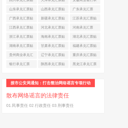
四川承兑汇票贴
天津承兑汇票贴
安徽商业银行承
现
(790)
现
(242)
兑汇票
(565)
山东承兑汇票贴
山西承兑汇票贴
广东承兑汇票
现
(874)
现
(463)
(979)
广西承兑汇票贴
新疆承兑汇票贴
江苏承兑汇票贴
现
(278)
现
(264)
现
(774)
江西承兑汇票贴
河北承兑汇票贴
河南承兑汇票
现
(366)
现
(374)
(518)
浙江承兑汇票贴
海南承兑汇票贴
湖北承兑汇票贴
现
(691)
现
(145)
现
(587)
湖南承兑汇票贴
甘肃承兑汇票贴
福建承兑汇票贴
现
(453)
现
(194)
现
(945)
贵州商业承兑汇
辽宁承兑汇票贴
重庆承兑汇票贴
票
(284)
现
(344)
现
(232)
银行承兑汇票
陕西承兑汇票贴
黑龙江承兑汇票
(461)
现
(454)
贴现
(270)
接市公安局通知：打击整治网络谣言专项行动
散布网络谣言的法律责任
01.民事责任 02.行政责任 03.刑事责任