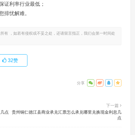
保证利率行业最低；
您排忧解难。
所有 ，如若有侵权或不妥之处，还请留言指正，我们会第一时间处
32
赞
下一篇
息几点
贵州铜仁德江县商业承兑汇票怎么承兑哪里兑换现金利息几
点