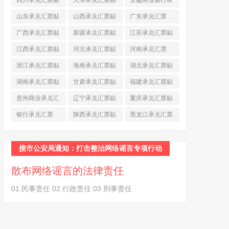
四川承兑汇票贴
天津承兑汇票贴
安徽商业银行承
现
(790)
现
(242)
兑汇票
(565)
山东承兑汇票贴
山西承兑汇票贴
广东承兑汇票
现
(874)
现
(463)
(979)
广西承兑汇票贴
新疆承兑汇票贴
江苏承兑汇票贴
现
(278)
现
(264)
现
(774)
江西承兑汇票贴
河北承兑汇票贴
河南承兑汇票
现
(366)
现
(374)
(518)
浙江承兑汇票贴
海南承兑汇票贴
湖北承兑汇票贴
现
(691)
现
(145)
现
(587)
湖南承兑汇票贴
甘肃承兑汇票贴
福建承兑汇票贴
现
(453)
现
(194)
现
(945)
贵州商业承兑汇
辽宁承兑汇票贴
重庆承兑汇票贴
票
(284)
现
(344)
现
(232)
银行承兑汇票
陕西承兑汇票贴
黑龙江承兑汇票
(461)
现
(454)
贴现
(270)
接市公安局通知：打击整治网络谣言专项行动
散布网络谣言的法律责任
01.民事责任 02.行政责任 03.刑事责任