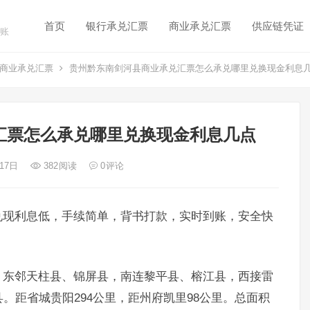
首页
银行承兑汇票
商业承兑汇票
供应链凭证
账
商业承兑汇票
贵州黔东南剑河县商业承兑汇票怎么承兑哪里兑换现金利息
汇票怎么承兑哪里兑换现金利息几点
 17日
382
阅读
0
评论
兑现利息低，手续简单，背书打款，实时到账，安全快
，东邻天柱县、锦屏县，南连黎平县、榕江县，西接雷
。距省城贵阳294公里，距州府凯里98公里。总面积