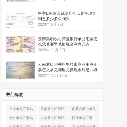
中交E信怎么贴现几个点兑换现金
利息多少多久到账
2023年 6月 7日
云南嵩明农村商业银行承兑汇票怎
么承兑哪里兑换现金利息几点
2022年 11月 5日
云南迪庆州香格里拉市商业承兑汇
票怎么承兑哪里兑换现金利息几点
2022年 11月 18日
热门标签
上海承兑汇票贴
云南承兑汇票贴
内蒙古商业承兑
现
(520)
现
(324)
汇票
(316)
北京承兑汇票贴
吉林承兑汇票贴
商业承兑汇票
现
(912)
现
(123)
(225)