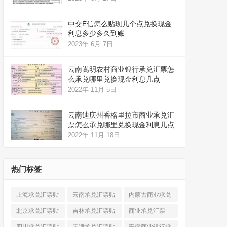
中交E信怎么贴现几个点兑换现金
利息多少多久到账
2023年 6月 7日
云南嵩明农村商业银行承兑汇票怎
么承兑哪里兑换现金利息几点
2022年 11月 5日
云南迪庆州香格里拉市商业承兑汇
票怎么承兑哪里兑换现金利息几点
2022年 11月 18日
热门标签
上海承兑汇票贴
云南承兑汇票贴
内蒙古商业承兑
现
(520)
现
(324)
汇票
(316)
北京承兑汇票贴
吉林承兑汇票贴
商业承兑汇票
现
(912)
现
(123)
(225)