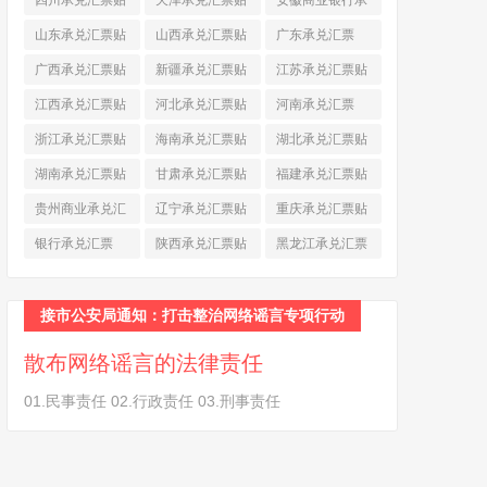
四川承兑汇票贴
天津承兑汇票贴
安徽商业银行承
现
(790)
现
(242)
兑汇票
(565)
山东承兑汇票贴
山西承兑汇票贴
广东承兑汇票
现
(874)
现
(463)
(979)
广西承兑汇票贴
新疆承兑汇票贴
江苏承兑汇票贴
现
(278)
现
(264)
现
(774)
江西承兑汇票贴
河北承兑汇票贴
河南承兑汇票
现
(366)
现
(374)
(518)
浙江承兑汇票贴
海南承兑汇票贴
湖北承兑汇票贴
现
(691)
现
(145)
现
(587)
湖南承兑汇票贴
甘肃承兑汇票贴
福建承兑汇票贴
现
(453)
现
(194)
现
(945)
贵州商业承兑汇
辽宁承兑汇票贴
重庆承兑汇票贴
票
(284)
现
(344)
现
(232)
银行承兑汇票
陕西承兑汇票贴
黑龙江承兑汇票
(461)
现
(454)
贴现
(270)
接市公安局通知：打击整治网络谣言专项行动
散布网络谣言的法律责任
01.民事责任 02.行政责任 03.刑事责任