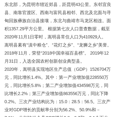
东北部，为昆明市辖近郊县，距昆明43公里。东邻宜良
县、南靠官渡区、西南与富民县相邻、西北及北面与寻
甸回族彝族自治县接壤，东北与曲靖市马龙区相连。面
积1357.29平方公里。 根据第七次人口普查数据，截至
2020年11月1日零时，嵩明县常住人口为410929人。
嵩明县素有“滇中粮仓”、“花灯之乡”、“龙狮之乡”美誉。
2018年11月，荣登“2018中国幸福百县榜”。 2019年12
月31日，入选全国农村创新创业典型县。
2020年，嵩明县实现地区生产总值（GDP）1526704万
元，同比增长1.4%。其中：第一产业增加值228550万
元，同比增长5.8%；第二产业增加值434598万元，同
比增长2.2%；第三产业增加值863556万元，同比下降
0.2%。三次产业结构比为：15.0：28.5：56.5。三次产
业对GDP增长的贡献率分别为56.2%、50.9%和－