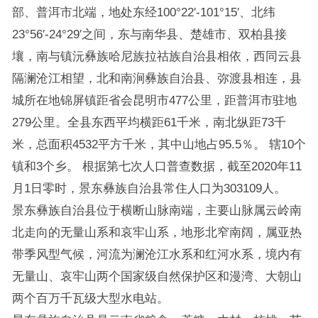
部、普洱市北端，地处东经100°22′-101°15′、北纬
23°56′-24°29′之间，东与南华县、楚雄市、双柏县接
壤，南与镇沅彝族哈尼族拉祜族自治县相依，西同云县
隔澜沧江相望，北和南涧彝族自治县、弥渡县相连，县
城所在地锦屏镇距省会昆明市477公里，距普洱市驻地
279公里。全县东西平均横距61千米，南北纵距73千
米，总面积4532平方千米，其中山地占95.5％。 辖10个
镇和3个乡。 根据第七次人口普查数据，截至2020年11
月1日零时，景东彝族自治县常住人口为303109人。
景东彝族自治县位于横断山脉南端，主要山脉属云岭南
北走向的无量山系和哀牢山系，地形北窄南阔，属亚热
带季风型气候，河流为澜沧江水系和红河水系，境内有
无量山、哀牢山两个国家级自然保护区和漫湾、大朝山
两个百万千瓦级大型水电站。