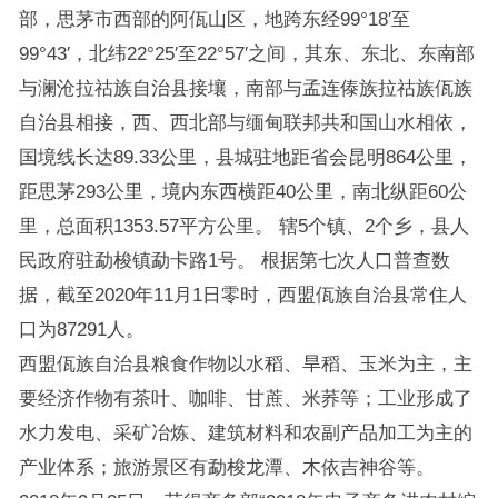
部，思茅市西部的阿佤山区，地跨东经99°18′至
99°43′，北纬22°25′至22°57′之间，其东、东北、东南部
与澜沧拉祜族自治县接壤，南部与孟连傣族拉祜族佤族
自治县相接，西、西北部与缅甸联邦共和国山水相依，
国境线长达89.33公里，县城驻地距省会昆明864公里，
距思茅293公里，境内东西横距40公里，南北纵距60公
里，总面积1353.57平方公里。 辖5个镇、2个乡，县人
民政府驻勐梭镇勐卡路1号。 根据第七次人口普查数
据，截至2020年11月1日零时，西盟佤族自治县常住人
口为87291人。
西盟佤族自治县粮食作物以水稻、旱稻、玉米为主，主
要经济作物有茶叶、咖啡、甘蔗、米荞等；工业形成了
水力发电、采矿冶炼、建筑材料和农副产品加工为主的
产业体系；旅游景区有勐梭龙潭、木依吉神谷等。