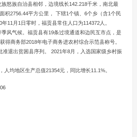
怒族自治县相邻，边境线长142.218千米，南北最
积2756.44平方公里， 下辖1个镇、6个乡（含1个民
年11月1日零时，福贡县常住人口为114372人。
季风气候。福贡县有19条过境通道和边民互市点，是
县获得商务部2018年电子商务进农村综合示范县称号。
府批准退出贫困县序列。 2021年8月，入选国家级乡村振
，人均地区生产总值21354元，同比增长11.1%。
06