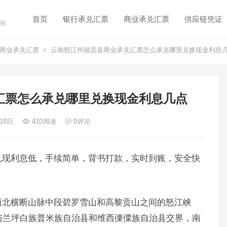
首页
银行承兑汇票
商业承兑汇票
供应链凭证
账
商业承兑汇票
云南怒江州福贡县商业承兑汇票怎么承兑哪里兑换现金利息
汇票怎么承兑哪里兑换现金利息几点
 18日
410
阅读
0
评论
兑现利息低，手续简单，背书打款，实时到账，安全快
西北横断山脉中段碧罗雪山和高黎贡山之间的怒江峡
与兰坪白族普米族自治县和维西傈僳族自治县交界，南