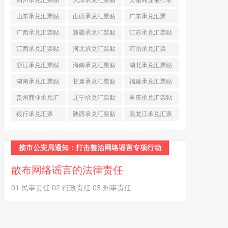
四川承兑汇票贴
天津承兑汇票贴
安徽商业银行承
现
(790)
现
(242)
兑汇票
(565)
山东承兑汇票贴
山西承兑汇票贴
广东承兑汇票
现
(874)
现
(463)
(979)
广西承兑汇票贴
新疆承兑汇票贴
江苏承兑汇票贴
现
(278)
现
(264)
现
(774)
江西承兑汇票贴
河北承兑汇票贴
河南承兑汇票
现
(366)
现
(374)
(518)
浙江承兑汇票贴
海南承兑汇票贴
湖北承兑汇票贴
现
(691)
现
(145)
现
(587)
湖南承兑汇票贴
甘肃承兑汇票贴
福建承兑汇票贴
现
(453)
现
(194)
现
(945)
贵州商业承兑汇
辽宁承兑汇票贴
重庆承兑汇票贴
票
(284)
现
(344)
现
(232)
银行承兑汇票
陕西承兑汇票贴
黑龙江承兑汇票
(461)
现
(454)
贴现
(270)
接市公安局通知：打击整治网络谣言专项行动
散布网络谣言的法律责任
01.民事责任 02.行政责任 03.刑事责任