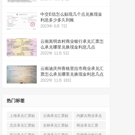
中交E信怎么贴现几个点兑换现金
利息多少多久到账
2023年 6月 7日
云南嵩明农村商业银行承兑汇票怎
么承兑哪里兑换现金利息几点
2022年 11月 5日
云南迪庆州香格里拉市商业承兑汇
票怎么承兑哪里兑换现金利息几点
2022年 11月 18日
热门标签
上海承兑汇票贴
云南承兑汇票贴
内蒙古商业承兑
现
(520)
现
(324)
汇票
(316)
北京承兑汇票贴
吉林承兑汇票贴
商业承兑汇票
现
(912)
现
(123)
(225)