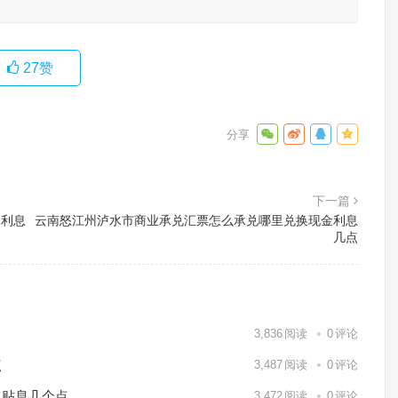
27
赞
下一篇
金利息
云南怒江州泸水市商业承兑汇票怎么承兑哪里兑换现金利息
几点
3,836
阅读
0
评论
点
3,487
阅读
0
评论
月贴息几个点
3,472
阅读
0
评论