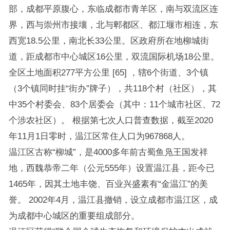
部，成都平原腹心，东临成都市青羊区，南与双流区连
界，西与崇州市接壤，北与郫都区、都江堰市相连，东
西宽18.5公里，南北长33公里。区政府所在地柳城街
道，距成都市中心城区16公里，双流国际机场18公里。
全区土地面积277平方公里 [65] ，辖6个街道、3个镇
（3个镇同时挂“街办”牌子），共118个村（社区），其
中35个村委会、83个居委会（其中：11个城市社区、72
个涉农社区）。 根据第七次人口普查数据，截至2020
年11月1日零时，温江区常住人口为967868人。
温江区古称“柳城”，是4000多年前古蜀鱼凫王国发祥
地，西魏恭帝二年（公元555年）设置温江县，距今已
1465年，因其土地丰饶、百业兴盛素有“金温江”的美
誉。 2002年4月，温江县撤销，设立成都市温江区，成
为成都中心城区的重要组成部分。