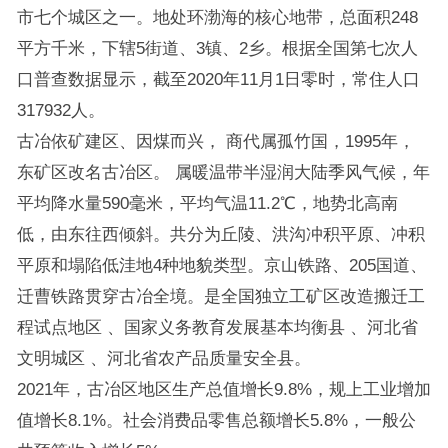
市七个城区之一。地处环渤海的核心地带，总面积248
平方千米，下辖5街道、3镇、2乡。根据全国第七次人
口普查数据显示，截至2020年11月1日零时，常住人口
317932人。
古冶依矿建区、因煤而兴， 商代属孤竹国，1995年，
东矿区改名古冶区。 属暖温带半湿润大陆季风气候，年
平均降水量590毫米，平均气温11.2℃，地势北高南
低，由东往西倾斜。共分为丘陵、洪沟冲积平原、冲积
平原和塌陷低洼地4种地貌类型。京山铁路、205国道、
迁曹铁路贯穿古冶全境。是全国独立工矿区改造搬迁工
程试点地区 、国家义务教育发展基本均衡县 、河北省
文明城区 、河北省农产品质量安全县。
2021年，古冶区地区生产总值增长9.8%，规上工业增加
值增长8.1%。社会消费品零售总额增长5.8%，一般公