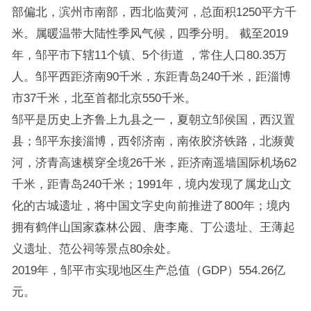
部偏北，滨州市南部，西北临黄河，总面积1250平方千
米。属暖温带大陆性季风气候，四季分明。 截至2019
年，邹平市下辖11个镇、5个街道 ，常住人口80.35万
人。邹平西距济南90千米，东距青岛240千米，距淄博
市37千米，北至首都北京550千米。
邹平是历史上齐鲁上九县之一，夏朝立邹侯国，西汉置
县；邹平东接淄博，西邻济南，南依胶济铁路，北濒黄
河，济青高速横穿全境26千米，距济南遥墙国际机场62
千米，距青岛240千米；1991年，境内发现了属龙山文
化的古城遗址，将中国文字史向前推进了800年；境内
拥有鹤伴山国家森林公园、唐李庵、丁公遗址、王薄起
义遗址、范公祠等景点80余处。
2019年，邹平市实现地区生产总值（GDP）554.26亿
元。