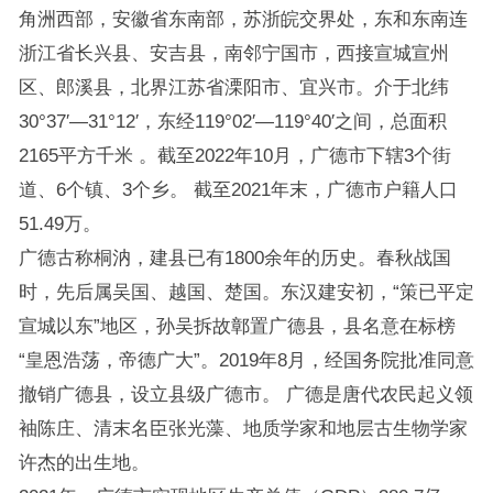
角洲西部，安徽省东南部，苏浙皖交界处，东和东南连
浙江省长兴县、安吉县，南邻宁国市，西接宣城宣州
区、郎溪县，北界江苏省溧阳市、宜兴市。介于北纬
30°37′—31°12′，东经119°02′—119°40′之间，总面积
2165平方千米 。截至2022年10月，广德市下辖3个街
道、6个镇、3个乡。 截至2021年末，广德市户籍人口
51.49万。
广德古称桐汭，建县已有1800余年的历史。春秋战国
时，先后属吴国、越国、楚国。东汉建安初，“策已平定
宣城以东”地区，孙吴拆故鄣置广德县，县名意在标榜
“皇恩浩荡，帝德广大”。2019年8月，经国务院批准同意
撤销广德县，设立县级广德市。 广德是唐代农民起义领
袖陈庄、清末名臣张光藻、地质学家和地层古生物学家
许杰的出生地。