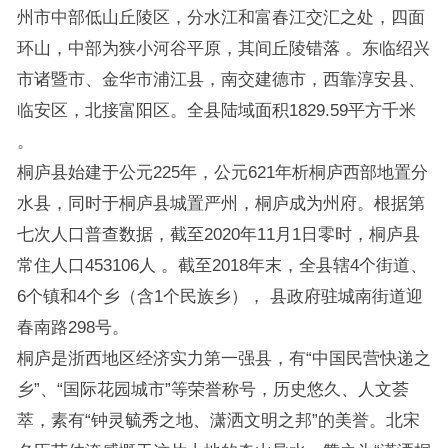
州市中部低山丘陵区，分水江和富春江交汇之处，四面
环山，中部为狭小河谷平原，其间丘陵错落 。东临绍兴
市诸暨市、金华市浦江县，南交建德市，西靠淳安县、
临安区，北接富阳区。全县陆域面积1829.59平方千米
。
桐庐县始建于公元225年，公元621年析桐庐西部地置分
水县，同时于桐庐县城置严州，桐庐成为州府。根据第
七次人口普查数据，截至2020年11月1日零时，桐庐县
常住人口453106人 。截至2018年末，全县辖4个街道、
6个镇和4个乡（含1个民族乡）， 县政府驻城南街道迎
春南路298号。
桐庐是浙西地区经济实力第一强县，有“中国民营快递之
乡”、“国际花园城市”等荣誉称号，历史悠久、人文荟
萃，素有“钟灵毓秀之地、潇洒文明之邦”的美誉。北宋