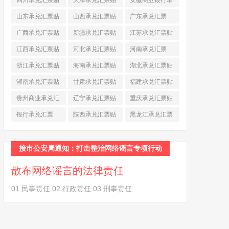
四川承兑汇票贴
天津承兑汇票贴
安徽商业银行承
现
(790)
现
(242)
兑汇票
(565)
山东承兑汇票贴
山西承兑汇票贴
广东承兑汇票
现
(874)
现
(463)
(979)
广西承兑汇票贴
新疆承兑汇票贴
江苏承兑汇票贴
现
(278)
现
(264)
现
(774)
江西承兑汇票贴
河北承兑汇票贴
河南承兑汇票
现
(366)
现
(374)
(518)
浙江承兑汇票贴
海南承兑汇票贴
湖北承兑汇票贴
现
(691)
现
(145)
现
(587)
湖南承兑汇票贴
甘肃承兑汇票贴
福建承兑汇票贴
现
(453)
现
(194)
现
(945)
贵州商业承兑汇
辽宁承兑汇票贴
重庆承兑汇票贴
票
(284)
现
(344)
现
(232)
银行承兑汇票
陕西承兑汇票贴
黑龙江承兑汇票
(461)
现
(454)
贴现
(270)
接市公安局通知：打击整治网络谣言专项行动
散布网络谣言的法律责任
01.民事责任 02.行政责任 03.刑事责任