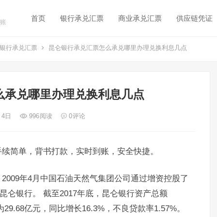
首页
银行承兑汇票
商业承兑汇票
供应链凭证
账
银行承兑汇票
昆仑银行承兑汇票怎么承兑哪里办理兑换利息几点
么承兑哪里办理兑换利息几点
月 4日
996
阅读
0
评论
手续简单，背书打款，实时到账，安全快捷。
2009年4月中国石油天然气集团公司通过增资控股了
昆仑银行。 截至2017年底，昆仑银行资产总额
为29.68亿元，同比增长16.3%，不良贷款率1.57%。