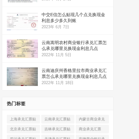
中交E信怎么贴现几个点兑换现金
利息多少多久到账
2023年 6月 7日
云南嵩明农村商业银行承兑汇票怎
么承兑哪里兑换现金利息几点
2022年 11月 5日
云南迪庆州香格里拉市商业承兑汇
票怎么承兑哪里兑换现金利息几点
2022年 11月 18日
热门标签
上海承兑汇票贴
云南承兑汇票贴
内蒙古商业承兑
现
(520)
现
(324)
汇票
(316)
北京承兑汇票贴
吉林承兑汇票贴
商业承兑汇票
现
(912)
现
(123)
(225)