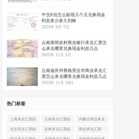
中交E信怎么贴现几个点兑换现金
利息多少多久到账
2023年 6月 7日
云南嵩明农村商业银行承兑汇票怎
么承兑哪里兑换现金利息几点
2022年 11月 5日
云南迪庆州香格里拉市商业承兑汇
票怎么承兑哪里兑换现金利息几点
2022年 11月 18日
热门标签
上海承兑汇票贴
云南承兑汇票贴
内蒙古商业承兑
现
(520)
现
(324)
汇票
(316)
北京承兑汇票贴
吉林承兑汇票贴
商业承兑汇票
现
(912)
现
(123)
(225)