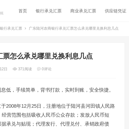
首页
银行承兑汇票
商业承兑汇票
供应链凭证
账
银行承兑汇票
广东陆河农商银行承兑汇票怎么承兑哪里兑换利息几点
汇票怎么承兑哪里兑换利息几点
 12日
371
阅读
0
评论
利息低，手续简单，背书打款，实时到账，安全快捷。
2008年12月25日，注册地位于陆河县河田镇人民路
。经营范围包括吸收人民币公众存款；发放人民币短
票据承兑与贴现；代理发行、代理兑付、承销政府债