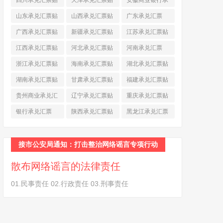
四川承兑汇票贴
天津承兑汇票贴
安徽商业银行承
现
(790)
现
(242)
兑汇票
(565)
山东承兑汇票贴
山西承兑汇票贴
广东承兑汇票
现
(874)
现
(463)
(979)
广西承兑汇票贴
新疆承兑汇票贴
江苏承兑汇票贴
现
(278)
现
(264)
现
(774)
江西承兑汇票贴
河北承兑汇票贴
河南承兑汇票
现
(366)
现
(374)
(518)
浙江承兑汇票贴
海南承兑汇票贴
湖北承兑汇票贴
现
(691)
现
(145)
现
(587)
湖南承兑汇票贴
甘肃承兑汇票贴
福建承兑汇票贴
现
(453)
现
(194)
现
(945)
贵州商业承兑汇
辽宁承兑汇票贴
重庆承兑汇票贴
票
(284)
现
(344)
现
(232)
银行承兑汇票
陕西承兑汇票贴
黑龙江承兑汇票
(461)
现
(454)
贴现
(270)
接市公安局通知：打击整治网络谣言专项行动
散布网络谣言的法律责任
01.民事责任 02.行政责任 03.刑事责任