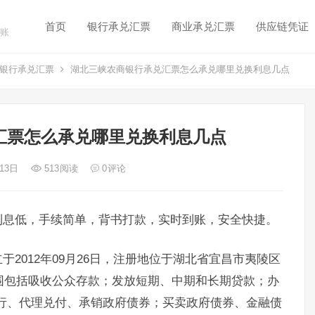
首页
银行承兑汇票
商业承兑汇票
供应链凭证
账
银行承兑汇票
湖北三峡农商银行承兑汇票怎么承兑哪里兑换利息几点
汇票怎么承兑哪里兑换利息几点
 13日
513
阅读
0
评论
利息低，手续简单，背书打款，实时到账，安全快捷。
2012年09月26日，注册地位于湖北省宜昌市夷陵区
围包括吸收公众存款；发放短期、中期和长期贷款；办
行、代理兑付、承销政府债券；买卖政府债券、金融债