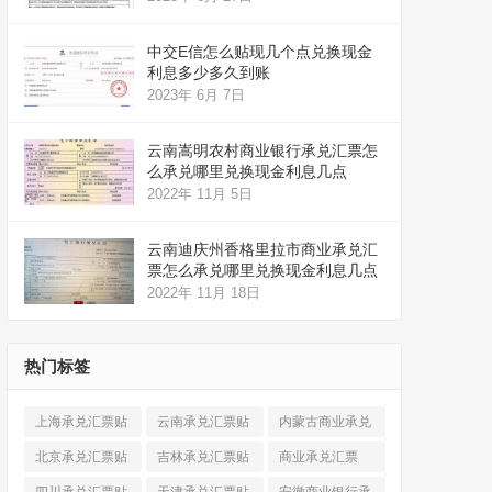
中交E信怎么贴现几个点兑换现金
利息多少多久到账
2023年 6月 7日
云南嵩明农村商业银行承兑汇票怎
么承兑哪里兑换现金利息几点
2022年 11月 5日
云南迪庆州香格里拉市商业承兑汇
票怎么承兑哪里兑换现金利息几点
2022年 11月 18日
热门标签
上海承兑汇票贴
云南承兑汇票贴
内蒙古商业承兑
现
(520)
现
(324)
汇票
(316)
北京承兑汇票贴
吉林承兑汇票贴
商业承兑汇票
现
(912)
现
(123)
(225)