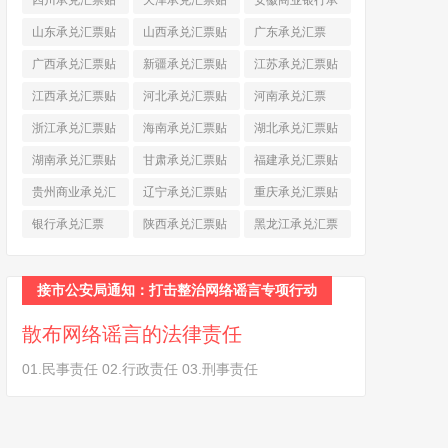
四川承兑汇票贴
天津承兑汇票贴
安徽商业银行承
现
(790)
现
(242)
兑汇票
(565)
山东承兑汇票贴
山西承兑汇票贴
广东承兑汇票
现
(874)
现
(463)
(979)
广西承兑汇票贴
新疆承兑汇票贴
江苏承兑汇票贴
现
(278)
现
(264)
现
(774)
江西承兑汇票贴
河北承兑汇票贴
河南承兑汇票
现
(366)
现
(374)
(518)
浙江承兑汇票贴
海南承兑汇票贴
湖北承兑汇票贴
现
(691)
现
(145)
现
(587)
湖南承兑汇票贴
甘肃承兑汇票贴
福建承兑汇票贴
现
(453)
现
(194)
现
(945)
贵州商业承兑汇
辽宁承兑汇票贴
重庆承兑汇票贴
票
(284)
现
(344)
现
(232)
银行承兑汇票
陕西承兑汇票贴
黑龙江承兑汇票
(461)
现
(454)
贴现
(270)
接市公安局通知：打击整治网络谣言专项行动
散布网络谣言的法律责任
01.民事责任 02.行政责任 03.刑事责任