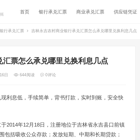
首页
银行承兑汇票
商业承兑汇票
供应链凭证
账
银行承兑汇票
吉林永吉农村商业银行承兑汇票怎么承兑哪里兑换利息几点
兑汇票怎么承兑哪里兑换利息几点
 16日
644
阅读
0
评论
兑现利息低，手续简单，背书打款，实时到账，安全快
2014年12月18日，注册地位于吉林省永吉县口前镇
范围包括吸收公众存款；发放短期、中期和长期贷款；