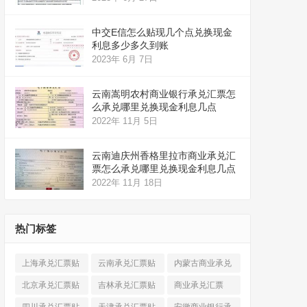
中交E信怎么贴现几个点兑换现金
利息多少多久到账
2023年 6月 7日
云南嵩明农村商业银行承兑汇票怎
么承兑哪里兑换现金利息几点
2022年 11月 5日
云南迪庆州香格里拉市商业承兑汇
票怎么承兑哪里兑换现金利息几点
2022年 11月 18日
热门标签
上海承兑汇票贴
云南承兑汇票贴
内蒙古商业承兑
现
(520)
现
(324)
汇票
(316)
北京承兑汇票贴
吉林承兑汇票贴
商业承兑汇票
现
(912)
现
(123)
(225)