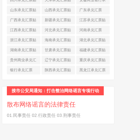
四川承兑汇票贴
天津承兑汇票贴
安徽商业银行承
现
(790)
现
(242)
兑汇票
(565)
山东承兑汇票贴
山西承兑汇票贴
广东承兑汇票
现
(874)
现
(463)
(979)
广西承兑汇票贴
新疆承兑汇票贴
江苏承兑汇票贴
现
(278)
现
(264)
现
(774)
江西承兑汇票贴
河北承兑汇票贴
河南承兑汇票
现
(366)
现
(374)
(518)
浙江承兑汇票贴
海南承兑汇票贴
湖北承兑汇票贴
现
(691)
现
(145)
现
(587)
湖南承兑汇票贴
甘肃承兑汇票贴
福建承兑汇票贴
现
(453)
现
(194)
现
(945)
贵州商业承兑汇
辽宁承兑汇票贴
重庆承兑汇票贴
票
(284)
现
(344)
现
(232)
银行承兑汇票
陕西承兑汇票贴
黑龙江承兑汇票
(461)
现
(454)
贴现
(270)
接市公安局通知：打击整治网络谣言专项行动
散布网络谣言的法律责任
01.民事责任 02.行政责任 03.刑事责任