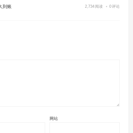
久到账
2,734
阅读
0
评论
网站