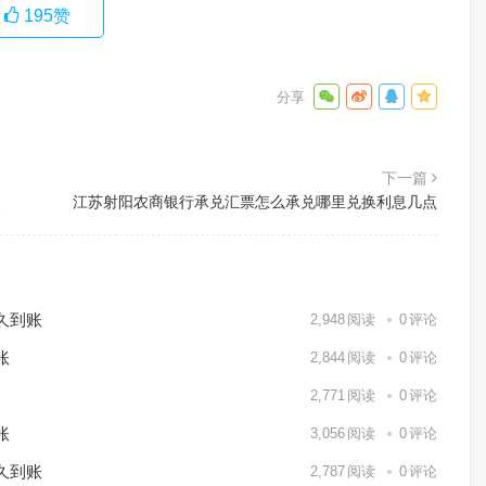
195
赞
下一篇
点
江苏射阳农商银行承兑汇票怎么承兑哪里兑换利息几点
久到账
2,948
阅读
0
评论
账
2,844
阅读
0
评论
2,771
阅读
0
评论
账
3,056
阅读
0
评论
久到账
2,787
阅读
0
评论