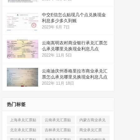
中交E信怎么贴现几个点兑换现金
利息多少多久到账
2023年 6月 7日
云南嵩明农村商业银行承兑汇票怎
么承兑哪里兑换现金利息几点
2022年 11月 5日
云南迪庆州香格里拉市商业承兑汇
票怎么承兑哪里兑换现金利息几点
2022年 11月 18日
热门标签
上海承兑汇票贴
云南承兑汇票贴
内蒙古商业承兑
现
(520)
现
(324)
汇票
(316)
北京承兑汇票贴
吉林承兑汇票贴
商业承兑汇票
现
(912)
现
(123)
(225)