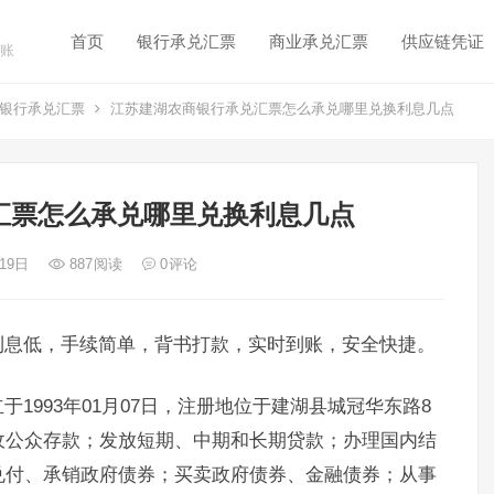
首页
银行承兑汇票
商业承兑汇票
供应链凭证
账
银行承兑汇票
江苏建湖农商银行承兑汇票怎么承兑哪里兑换利息几点
汇票怎么承兑哪里兑换利息几点
 19日
887
阅读
0
评论
利息低，手续简单，背书打款，实时到账，安全快捷。
1993年01月07日，注册地位于建湖县城冠华东路8
收公众存款；发放短期、中期和长期贷款；办理国内结
兑付、承销政府债券；买卖政府债券、金融债券；从事