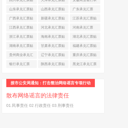
四川承兑汇票贴
天津承兑汇票贴
安徽商业银行承
现
(790)
现
(242)
兑汇票
(565)
山东承兑汇票贴
山西承兑汇票贴
广东承兑汇票
现
(874)
现
(463)
(979)
广西承兑汇票贴
新疆承兑汇票贴
江苏承兑汇票贴
现
(278)
现
(264)
现
(774)
江西承兑汇票贴
河北承兑汇票贴
河南承兑汇票
现
(366)
现
(374)
(518)
浙江承兑汇票贴
海南承兑汇票贴
湖北承兑汇票贴
现
(691)
现
(145)
现
(587)
湖南承兑汇票贴
甘肃承兑汇票贴
福建承兑汇票贴
现
(453)
现
(194)
现
(945)
贵州商业承兑汇
辽宁承兑汇票贴
重庆承兑汇票贴
票
(284)
现
(344)
现
(232)
银行承兑汇票
陕西承兑汇票贴
黑龙江承兑汇票
(461)
现
(454)
贴现
(270)
接市公安局通知：打击整治网络谣言专项行动
散布网络谣言的法律责任
01.民事责任 02.行政责任 03.刑事责任