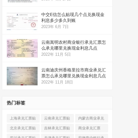
中交E信怎么贴现几个点兑换现金
利息多少多久到账
2023年 6月 7日
云南嵩明农村商业银行承兑汇票怎
么承兑哪里兑换现金利息几点
2022年 11月 5日
云南迪庆州香格里拉市商业承兑汇
票怎么承兑哪里兑换现金利息几点
2022年 11月 18日
热门标签
上海承兑汇票贴
云南承兑汇票贴
内蒙古商业承兑
现
(520)
现
(324)
汇票
(316)
北京承兑汇票贴
吉林承兑汇票贴
商业承兑汇票
现
(912)
现
(123)
(225)