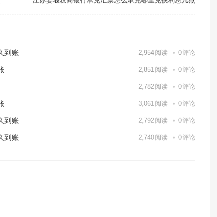
点
江苏姜堰农商银行承兑汇票怎么承兑哪里兑换利息几点
久到账
2,954
阅读
0
评论
账
2,851
阅读
0
评论
2,782
阅读
0
评论
账
3,061
阅读
0
评论
久到账
2,792
阅读
0
评论
久到账
2,740
阅读
0
评论