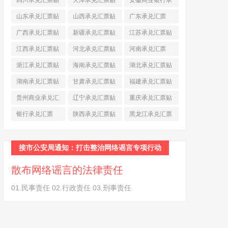
四川承兑汇票贴
天津承兑汇票贴
安徽商业银行承
现
(790)
现
(242)
兑汇票
(565)
山东承兑汇票贴
山西承兑汇票贴
广东承兑汇票
现
(874)
现
(463)
(979)
广西承兑汇票贴
新疆承兑汇票贴
江苏承兑汇票贴
现
(278)
现
(264)
现
(774)
江西承兑汇票贴
河北承兑汇票贴
河南承兑汇票
现
(366)
现
(374)
(518)
浙江承兑汇票贴
海南承兑汇票贴
湖北承兑汇票贴
现
(691)
现
(145)
现
(587)
湖南承兑汇票贴
甘肃承兑汇票贴
福建承兑汇票贴
现
(453)
现
(194)
现
(945)
贵州商业承兑汇
辽宁承兑汇票贴
重庆承兑汇票贴
票
(284)
现
(344)
现
(232)
银行承兑汇票
陕西承兑汇票贴
黑龙江承兑汇票
(461)
现
(454)
贴现
(270)
接市公安局通知：打击整治网络谣言专项行动
散布网络谣言的法律责任
01.民事责任 02.行政责任 03.刑事责任