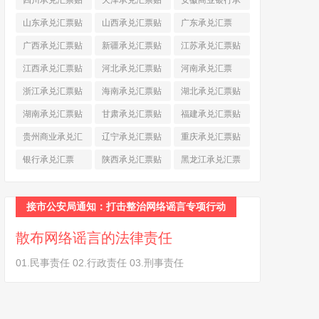
四川承兑汇票贴
天津承兑汇票贴
安徽商业银行承
现
(790)
现
(242)
兑汇票
(565)
山东承兑汇票贴
山西承兑汇票贴
广东承兑汇票
现
(874)
现
(463)
(979)
广西承兑汇票贴
新疆承兑汇票贴
江苏承兑汇票贴
现
(278)
现
(264)
现
(774)
江西承兑汇票贴
河北承兑汇票贴
河南承兑汇票
现
(366)
现
(374)
(518)
浙江承兑汇票贴
海南承兑汇票贴
湖北承兑汇票贴
现
(691)
现
(145)
现
(587)
湖南承兑汇票贴
甘肃承兑汇票贴
福建承兑汇票贴
现
(453)
现
(194)
现
(945)
贵州商业承兑汇
辽宁承兑汇票贴
重庆承兑汇票贴
票
(284)
现
(344)
现
(232)
银行承兑汇票
陕西承兑汇票贴
黑龙江承兑汇票
(461)
现
(454)
贴现
(270)
接市公安局通知：打击整治网络谣言专项行动
散布网络谣言的法律责任
01.民事责任 02.行政责任 03.刑事责任