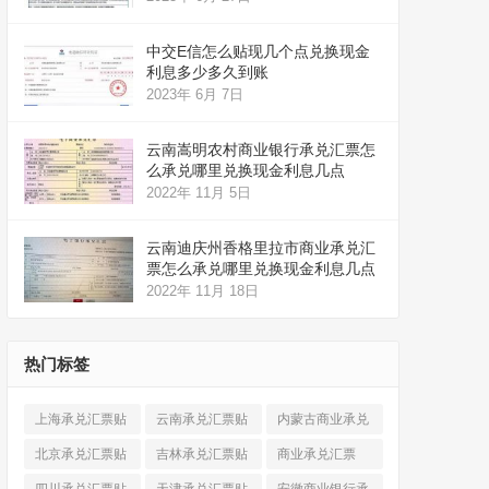
中交E信怎么贴现几个点兑换现金
利息多少多久到账
2023年 6月 7日
云南嵩明农村商业银行承兑汇票怎
么承兑哪里兑换现金利息几点
2022年 11月 5日
云南迪庆州香格里拉市商业承兑汇
票怎么承兑哪里兑换现金利息几点
2022年 11月 18日
热门标签
上海承兑汇票贴
云南承兑汇票贴
内蒙古商业承兑
现
(520)
现
(324)
汇票
(316)
北京承兑汇票贴
吉林承兑汇票贴
商业承兑汇票
现
(912)
现
(123)
(225)