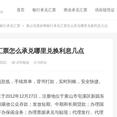
首页
银行承兑汇票
商业承兑汇票
供应链凭证
账
银行承兑汇票
黄山屯溪农商银行承兑汇票怎么承兑哪里兑换利息几点
汇票怎么承兑哪里兑换利息几点
 20日
476
阅读
0
评论
利息低，手续简单，背书打款，实时到账，安全快捷。
2012年12月27日，注册地位于黄山市屯溪区新园东
括吸收公众存款；发放短期、中期和长期贷款；办理国
开办保函业务；办理票据承兑与贴现；代理发行、代理