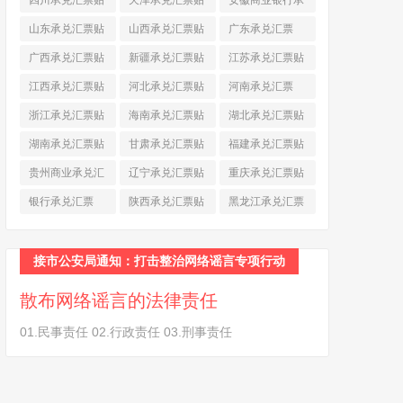
四川承兑汇票贴
天津承兑汇票贴
安徽商业银行承
现
(790)
现
(242)
兑汇票
(565)
山东承兑汇票贴
山西承兑汇票贴
广东承兑汇票
现
(874)
现
(463)
(979)
广西承兑汇票贴
新疆承兑汇票贴
江苏承兑汇票贴
现
(278)
现
(264)
现
(774)
江西承兑汇票贴
河北承兑汇票贴
河南承兑汇票
现
(366)
现
(374)
(518)
浙江承兑汇票贴
海南承兑汇票贴
湖北承兑汇票贴
现
(691)
现
(145)
现
(587)
湖南承兑汇票贴
甘肃承兑汇票贴
福建承兑汇票贴
现
(453)
现
(194)
现
(945)
贵州商业承兑汇
辽宁承兑汇票贴
重庆承兑汇票贴
票
(284)
现
(344)
现
(232)
银行承兑汇票
陕西承兑汇票贴
黑龙江承兑汇票
(461)
现
(454)
贴现
(270)
接市公安局通知：打击整治网络谣言专项行动
散布网络谣言的法律责任
01.民事责任 02.行政责任 03.刑事责任