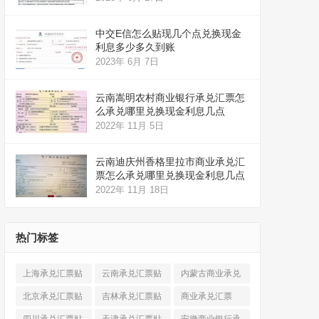
中交E信怎么贴现几个点兑换现金
利息多少多久到账
2023年 6月 7日
云南嵩明农村商业银行承兑汇票怎
么承兑哪里兑换现金利息几点
2022年 11月 5日
云南迪庆州香格里拉市商业承兑汇
票怎么承兑哪里兑换现金利息几点
2022年 11月 18日
热门标签
上海承兑汇票贴
云南承兑汇票贴
内蒙古商业承兑
现
(520)
现
(324)
汇票
(316)
北京承兑汇票贴
吉林承兑汇票贴
商业承兑汇票
现
(912)
现
(123)
(225)