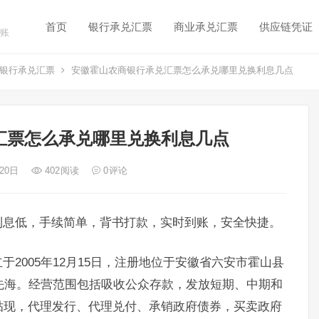
首页
银行承兑汇票
商业承兑汇票
供应链凭证
账
银行承兑汇票
安徽霍山农商银行承兑汇票怎么承兑哪里兑换利息几点
汇票怎么承兑哪里兑换利息几点
 20日
402
阅读
0
评论
利息低，手续简单，背书打款，实时到账，安全快捷。
2005年12月15日，注册地位于安徽省六安市霍山县
先海。经营范围包括吸收公众存款，发放短期、中期和
贴现，代理发行、代理兑付、承销政府债券，买卖政府