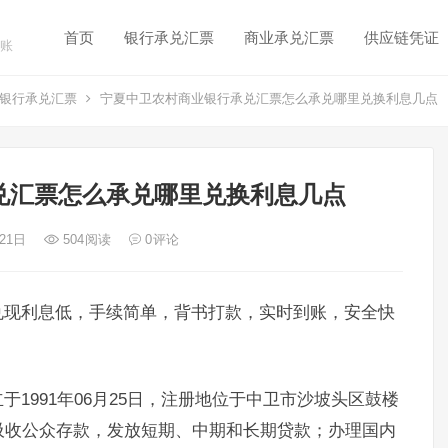
首页
银行承兑汇票
商业承兑汇票
供应链凭证
账
银行承兑汇票
宁夏中卫农村商业银行承兑汇票怎么承兑哪里兑换利息几点
兑汇票怎么承兑哪里兑换利息几点
 21日
504
阅读
0
评论
兑现利息低，手续简单，背书打款，实时到账，安全快
1991年06月25日，注册地位于中卫市沙坡头区鼓楼
吸收公众存款，发放短期、中期和长期贷款；办理国内