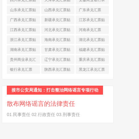
四川承兑汇票贴
天津承兑汇票贴
安徽商业银行承
现
(790)
现
(242)
兑汇票
(565)
山东承兑汇票贴
山西承兑汇票贴
广东承兑汇票
现
(874)
现
(463)
(979)
广西承兑汇票贴
新疆承兑汇票贴
江苏承兑汇票贴
现
(278)
现
(264)
现
(774)
江西承兑汇票贴
河北承兑汇票贴
河南承兑汇票
现
(366)
现
(374)
(518)
浙江承兑汇票贴
海南承兑汇票贴
湖北承兑汇票贴
现
(691)
现
(145)
现
(587)
湖南承兑汇票贴
甘肃承兑汇票贴
福建承兑汇票贴
现
(453)
现
(194)
现
(945)
贵州商业承兑汇
辽宁承兑汇票贴
重庆承兑汇票贴
票
(284)
现
(344)
现
(232)
银行承兑汇票
陕西承兑汇票贴
黑龙江承兑汇票
(461)
现
(454)
贴现
(270)
接市公安局通知：打击整治网络谣言专项行动
散布网络谣言的法律责任
01.民事责任 02.行政责任 03.刑事责任