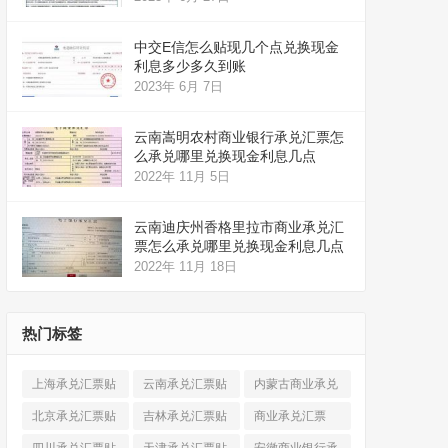
中交E信怎么贴现几个点兑换现金
利息多少多久到账
2023年 6月 7日
云南嵩明农村商业银行承兑汇票怎
么承兑哪里兑换现金利息几点
2022年 11月 5日
云南迪庆州香格里拉市商业承兑汇
票怎么承兑哪里兑换现金利息几点
2022年 11月 18日
热门标签
上海承兑汇票贴
云南承兑汇票贴
内蒙古商业承兑
现
(520)
现
(324)
汇票
(316)
北京承兑汇票贴
吉林承兑汇票贴
商业承兑汇票
现
(912)
现
(123)
(225)