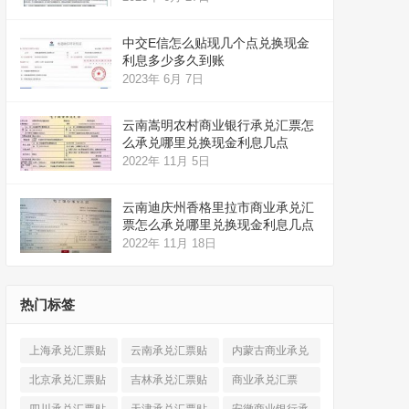
中交E信怎么贴现几个点兑换现金
利息多少多久到账
2023年 6月 7日
云南嵩明农村商业银行承兑汇票怎
么承兑哪里兑换现金利息几点
2022年 11月 5日
云南迪庆州香格里拉市商业承兑汇
票怎么承兑哪里兑换现金利息几点
2022年 11月 18日
热门标签
上海承兑汇票贴
云南承兑汇票贴
内蒙古商业承兑
现
(520)
现
(324)
汇票
(316)
北京承兑汇票贴
吉林承兑汇票贴
商业承兑汇票
现
(912)
现
(123)
(225)