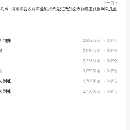
下一篇
息几点
河南嵩县农村商业银行承兑汇票怎么承兑哪里兑换利息几点
久到账
2,952
阅读
0
评论
账
2,848
阅读
0
评论
2,778
阅读
0
评论
账
3,059
阅读
0
评论
久到账
2,789
阅读
0
评论
久到账
2,738
阅读
0
评论