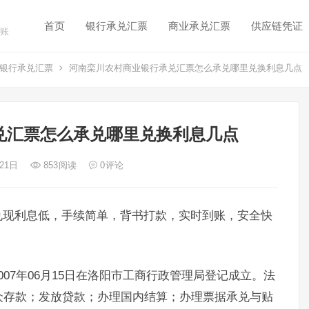
首页
银行承兑汇票
商业承兑汇票
供应链凭证
账
银行承兑汇票
河南栾川农村商业银行承兑汇票怎么承兑哪里兑换利息几点
兑汇票怎么承兑哪里兑换利息几点
 21日
853
阅读
0
评论
兑现利息低，手续简单，背书打款，实时到账，安全快
07年06月15日在洛阳市工商行政管理局登记成立。法
众存款；发放贷款；办理国内结算；办理票据承兑与贴