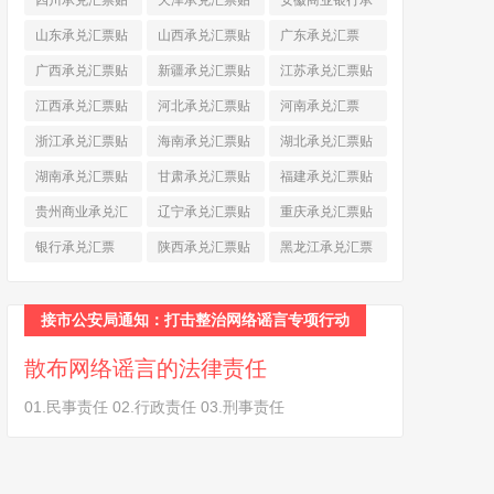
四川承兑汇票贴
天津承兑汇票贴
安徽商业银行承
现
(790)
现
(242)
兑汇票
(565)
山东承兑汇票贴
山西承兑汇票贴
广东承兑汇票
现
(874)
现
(463)
(979)
广西承兑汇票贴
新疆承兑汇票贴
江苏承兑汇票贴
现
(278)
现
(264)
现
(774)
江西承兑汇票贴
河北承兑汇票贴
河南承兑汇票
现
(366)
现
(374)
(518)
浙江承兑汇票贴
海南承兑汇票贴
湖北承兑汇票贴
现
(691)
现
(145)
现
(587)
湖南承兑汇票贴
甘肃承兑汇票贴
福建承兑汇票贴
现
(453)
现
(194)
现
(945)
贵州商业承兑汇
辽宁承兑汇票贴
重庆承兑汇票贴
票
(284)
现
(344)
现
(232)
银行承兑汇票
陕西承兑汇票贴
黑龙江承兑汇票
(461)
现
(454)
贴现
(270)
接市公安局通知：打击整治网络谣言专项行动
散布网络谣言的法律责任
01.民事责任 02.行政责任 03.刑事责任