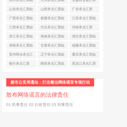
四川承兑汇票贴
天津承兑汇票贴
安徽商业银行承
现
(790)
现
(242)
兑汇票
(565)
山东承兑汇票贴
山西承兑汇票贴
广东承兑汇票
现
(874)
现
(463)
(979)
广西承兑汇票贴
新疆承兑汇票贴
江苏承兑汇票贴
现
(278)
现
(264)
现
(774)
江西承兑汇票贴
河北承兑汇票贴
河南承兑汇票
现
(366)
现
(374)
(518)
浙江承兑汇票贴
海南承兑汇票贴
湖北承兑汇票贴
现
(691)
现
(145)
现
(587)
湖南承兑汇票贴
甘肃承兑汇票贴
福建承兑汇票贴
现
(453)
现
(194)
现
(945)
贵州商业承兑汇
辽宁承兑汇票贴
重庆承兑汇票贴
票
(284)
现
(344)
现
(232)
银行承兑汇票
陕西承兑汇票贴
黑龙江承兑汇票
(461)
现
(454)
贴现
(270)
接市公安局通知：打击整治网络谣言专项行动
散布网络谣言的法律责任
01.民事责任 02.行政责任 03.刑事责任