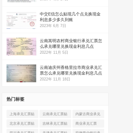
中交E信怎么贴现几个点兑换现金
利息多少多久到账
2023年 6月 7日
云南嵩明农村商业银行承兑汇票怎
么承兑哪里兑换现金利息几点
2022年 11月 5日
云南迪庆州香格里拉市商业承兑汇
票怎么承兑哪里兑换现金利息几点
2022年 11月 18日
热门标签
上海承兑汇票贴
云南承兑汇票贴
内蒙古商业承兑
现
(520)
现
(324)
汇票
(316)
北京承兑汇票贴
吉林承兑汇票贴
商业承兑汇票
现
(912)
现
(123)
(225)