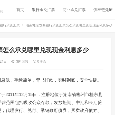
首页
银行承兑汇票
商业承兑汇票
供应链凭证
账
银行承兑汇票
湖南桂东农商银行承兑汇票怎么承兑哪里兑现现金利息多少
票怎么承兑哪里兑现现金利息多少
 24日
394
阅读
0
评论
利息低，手续简单，背书打款，实时到账，安全快捷。
2011年12月15日，注册地位于湖南省郴州市桂东县
经营范围包括吸收公众存款；发放短期、中期和长期贷
现；代理发行、兑付、承销政府债券；买卖政府债券、