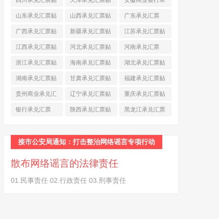
四川承兑汇票贴
天津承兑汇票贴
安徽商业银行承
现
(790)
现
(242)
兑汇票
(565)
山东承兑汇票贴
山西承兑汇票贴
广东承兑汇票
现
(874)
现
(463)
(979)
广西承兑汇票贴
新疆承兑汇票贴
江苏承兑汇票贴
现
(278)
现
(264)
现
(774)
江西承兑汇票贴
河北承兑汇票贴
河南承兑汇票
现
(366)
现
(374)
(518)
浙江承兑汇票贴
海南承兑汇票贴
湖北承兑汇票贴
现
(691)
现
(145)
现
(587)
湖南承兑汇票贴
甘肃承兑汇票贴
福建承兑汇票贴
现
(453)
现
(194)
现
(945)
贵州商业承兑汇
辽宁承兑汇票贴
重庆承兑汇票贴
票
(284)
现
(344)
现
(232)
银行承兑汇票
陕西承兑汇票贴
黑龙江承兑汇票
(461)
现
(454)
贴现
(270)
接市公安局通知：打击整治网络谣言专项行动
散布网络谣言的法律责任
01.民事责任 02.行政责任 03.刑事责任