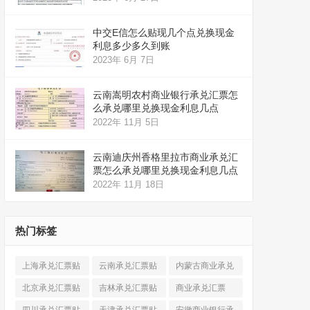
中交E信怎么贴现几个点兑换现金
利息多少多久到账
2023年 6月 7日
云南嵩明农村商业银行承兑汇票怎
么承兑哪里兑换现金利息几点
2022年 11月 5日
云南迪庆州香格里拉市商业承兑汇
票怎么承兑哪里兑换现金利息几点
2022年 11月 18日
热门标签
上海承兑汇票贴
云南承兑汇票贴
内蒙古商业承兑
现
(520)
现
(324)
汇票
(316)
北京承兑汇票贴
吉林承兑汇票贴
商业承兑汇票
现
(912)
现
(123)
(225)