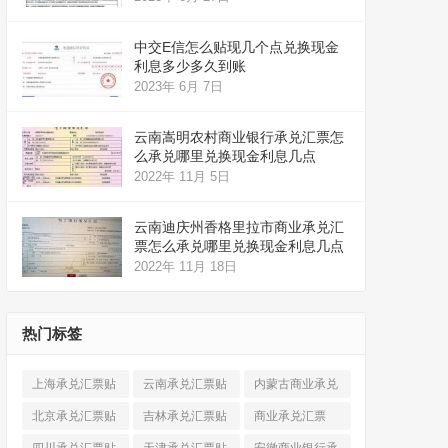
中交E信怎么贴现几个点兑换现金
利息多少多久到账
2023年 6月 7日
云南嵩明农村商业银行承兑汇票怎
么承兑哪里兑换现金利息几点
2022年 11月 5日
云南迪庆州香格里拉市商业承兑汇
票怎么承兑哪里兑换现金利息几点
2022年 11月 18日
热门标签
上海承兑汇票贴
云南承兑汇票贴
内蒙古商业承兑
现
(520)
现
(324)
汇票
(316)
北京承兑汇票贴
吉林承兑汇票贴
商业承兑汇票
现
(912)
现
(123)
(225)