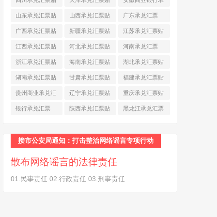
四川承兑汇票贴
天津承兑汇票贴
安徽商业银行承
现
(790)
现
(242)
兑汇票
(565)
山东承兑汇票贴
山西承兑汇票贴
广东承兑汇票
现
(874)
现
(463)
(979)
广西承兑汇票贴
新疆承兑汇票贴
江苏承兑汇票贴
现
(278)
现
(264)
现
(774)
江西承兑汇票贴
河北承兑汇票贴
河南承兑汇票
现
(366)
现
(374)
(518)
浙江承兑汇票贴
海南承兑汇票贴
湖北承兑汇票贴
现
(691)
现
(145)
现
(587)
湖南承兑汇票贴
甘肃承兑汇票贴
福建承兑汇票贴
现
(453)
现
(194)
现
(945)
贵州商业承兑汇
辽宁承兑汇票贴
重庆承兑汇票贴
票
(284)
现
(344)
现
(232)
银行承兑汇票
陕西承兑汇票贴
黑龙江承兑汇票
(461)
现
(454)
贴现
(270)
接市公安局通知：打击整治网络谣言专项行动
散布网络谣言的法律责任
01.民事责任 02.行政责任 03.刑事责任