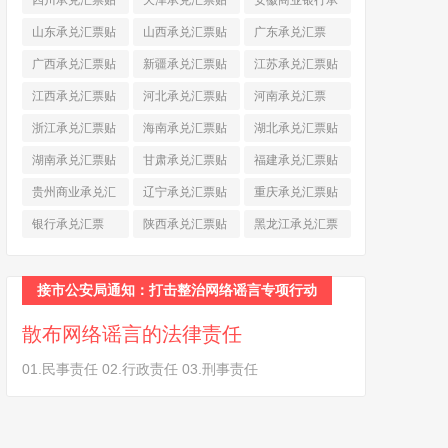
四川承兑汇票贴
天津承兑汇票贴
安徽商业银行承
现
(790)
现
(242)
兑汇票
(565)
山东承兑汇票贴
山西承兑汇票贴
广东承兑汇票
现
(874)
现
(463)
(979)
广西承兑汇票贴
新疆承兑汇票贴
江苏承兑汇票贴
现
(278)
现
(264)
现
(774)
江西承兑汇票贴
河北承兑汇票贴
河南承兑汇票
现
(366)
现
(374)
(518)
浙江承兑汇票贴
海南承兑汇票贴
湖北承兑汇票贴
现
(691)
现
(145)
现
(587)
湖南承兑汇票贴
甘肃承兑汇票贴
福建承兑汇票贴
现
(453)
现
(194)
现
(945)
贵州商业承兑汇
辽宁承兑汇票贴
重庆承兑汇票贴
票
(284)
现
(344)
现
(232)
银行承兑汇票
陕西承兑汇票贴
黑龙江承兑汇票
(461)
现
(454)
贴现
(270)
接市公安局通知：打击整治网络谣言专项行动
散布网络谣言的法律责任
01.民事责任 02.行政责任 03.刑事责任