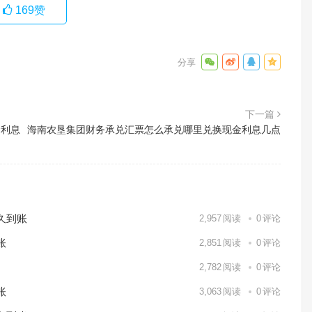
169
赞
下一篇
金利息
海南农垦集团财务承兑汇票怎么承兑哪里兑换现金利息几点
久到账
2,957
阅读
0
评论
账
2,851
阅读
0
评论
2,782
阅读
0
评论
账
3,063
阅读
0
评论