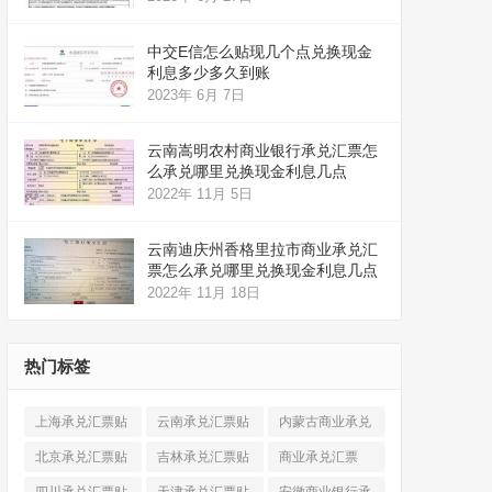
中交E信怎么贴现几个点兑换现金
利息多少多久到账
2023年 6月 7日
云南嵩明农村商业银行承兑汇票怎
么承兑哪里兑换现金利息几点
2022年 11月 5日
云南迪庆州香格里拉市商业承兑汇
票怎么承兑哪里兑换现金利息几点
2022年 11月 18日
热门标签
上海承兑汇票贴
云南承兑汇票贴
内蒙古商业承兑
现
(520)
现
(324)
汇票
(316)
北京承兑汇票贴
吉林承兑汇票贴
商业承兑汇票
现
(912)
现
(123)
(225)