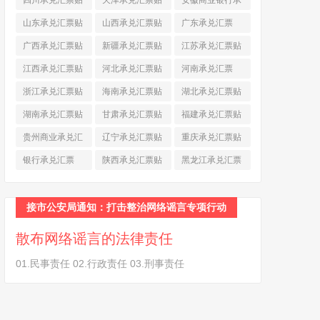
四川承兑汇票贴
天津承兑汇票贴
安徽商业银行承
现
(790)
现
(242)
兑汇票
(565)
山东承兑汇票贴
山西承兑汇票贴
广东承兑汇票
现
(874)
现
(463)
(979)
广西承兑汇票贴
新疆承兑汇票贴
江苏承兑汇票贴
现
(278)
现
(264)
现
(774)
江西承兑汇票贴
河北承兑汇票贴
河南承兑汇票
现
(366)
现
(374)
(518)
浙江承兑汇票贴
海南承兑汇票贴
湖北承兑汇票贴
现
(691)
现
(145)
现
(587)
湖南承兑汇票贴
甘肃承兑汇票贴
福建承兑汇票贴
现
(453)
现
(194)
现
(945)
贵州商业承兑汇
辽宁承兑汇票贴
重庆承兑汇票贴
票
(284)
现
(344)
现
(232)
银行承兑汇票
陕西承兑汇票贴
黑龙江承兑汇票
(461)
现
(454)
贴现
(270)
接市公安局通知：打击整治网络谣言专项行动
散布网络谣言的法律责任
01.民事责任 02.行政责任 03.刑事责任