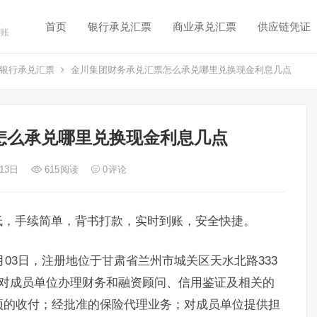
首页
银行承兑汇票
商业承兑汇票
供应链凭证
账
银行承兑汇票
金川集团财务承兑汇票怎么承兑哪里兑换现金利息几点
怎么承兑哪里兑换现金利息几点
 13日
615
阅读
0
评论
低，手续简单，背书打款，实时到账，安全快捷。
月03日，注册地位于甘肃省兰州市城关区天水北路333
括对成员单位办理财务和融资顾问、信用鉴证及相关的
项的收付；经批准的保险代理业务；对成员单位提供担