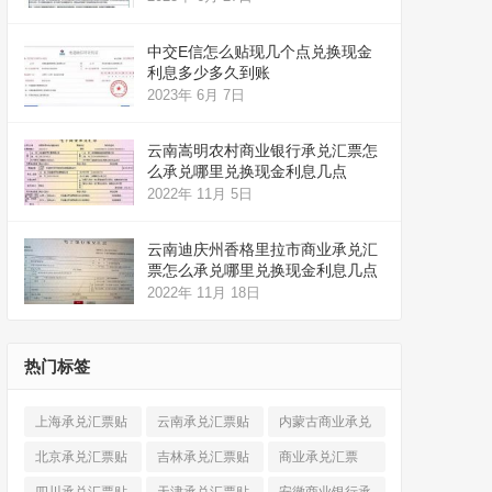
中交E信怎么贴现几个点兑换现金
利息多少多久到账
2023年 6月 7日
云南嵩明农村商业银行承兑汇票怎
么承兑哪里兑换现金利息几点
2022年 11月 5日
云南迪庆州香格里拉市商业承兑汇
票怎么承兑哪里兑换现金利息几点
2022年 11月 18日
热门标签
上海承兑汇票贴
云南承兑汇票贴
内蒙古商业承兑
现
(520)
现
(324)
汇票
(316)
北京承兑汇票贴
吉林承兑汇票贴
商业承兑汇票
现
(912)
现
(123)
(225)