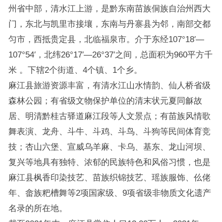
州省中部，清水江上游，是黔东南苗族侗族自治州西大
门，东北与凯里市接壤，东南与丹寨县为邻，南部交都
匀市，西抵贵定县，北临福泉市。介于东经107°18′—
107°54′，北纬26°17′—26°37′之间，总面积为960平方千
米 。下辖2个街道、4个镇、1个乡。
麻江县旅游资源丰富，有清水江山水情韵、仙人桥省级
森林公园；有省级文物保护单位的清末状元夏同龢故
居、明清黔桂古驿道麻江段等人文景点；有苗族风情歌
舞表演、龙舟、斗牛、斗鸡、斗鸟、斗狗等民间体育竞
技；杏山六堡、宣威乌羊麻、卡乌、基东、龙山河坝、
复兴等地具有独特、浓郁的民族特色和风俗习惯，也是
麻江县枫香印染技艺、苗族织锦技艺、瑶族服饰、仫佬
年、畲族粑槽舞等2项国家级、9项省级非物质文化遗产
名录的所在地。