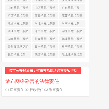
四川承兑汇票贴
天津承兑汇票贴
安徽商业银行承
现
(790)
现
(242)
兑汇票
(565)
山东承兑汇票贴
山西承兑汇票贴
广东承兑汇票
现
(874)
现
(463)
(979)
广西承兑汇票贴
新疆承兑汇票贴
江苏承兑汇票贴
现
(278)
现
(264)
现
(774)
江西承兑汇票贴
河北承兑汇票贴
河南承兑汇票
现
(366)
现
(374)
(518)
浙江承兑汇票贴
海南承兑汇票贴
湖北承兑汇票贴
现
(691)
现
(145)
现
(587)
湖南承兑汇票贴
甘肃承兑汇票贴
福建承兑汇票贴
现
(453)
现
(194)
现
(945)
贵州商业承兑汇
辽宁承兑汇票贴
重庆承兑汇票贴
票
(284)
现
(344)
现
(232)
银行承兑汇票
陕西承兑汇票贴
黑龙江承兑汇票
(461)
现
(454)
贴现
(270)
接市公安局通知：打击整治网络谣言专项行动
散布网络谣言的法律责任
01.民事责任 02.行政责任 03.刑事责任