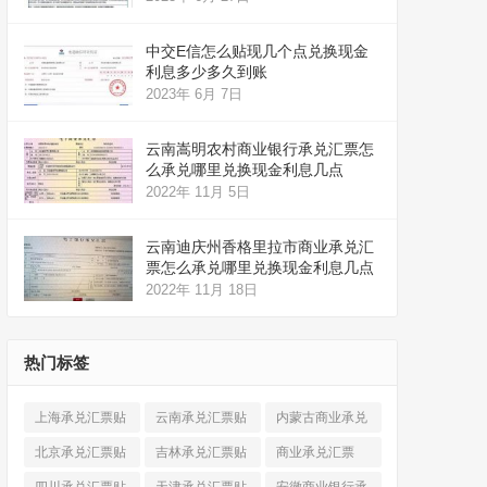
中交E信怎么贴现几个点兑换现金
利息多少多久到账
2023年 6月 7日
云南嵩明农村商业银行承兑汇票怎
么承兑哪里兑换现金利息几点
2022年 11月 5日
云南迪庆州香格里拉市商业承兑汇
票怎么承兑哪里兑换现金利息几点
2022年 11月 18日
热门标签
上海承兑汇票贴
云南承兑汇票贴
内蒙古商业承兑
现
(520)
现
(324)
汇票
(316)
北京承兑汇票贴
吉林承兑汇票贴
商业承兑汇票
现
(912)
现
(123)
(225)