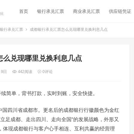
首页
银行承兑汇票
商业承兑汇票
供应链凭证
账
银行承兑汇票
成都银行承兑汇票怎么兑现哪里兑换利息几点
怎么兑现哪里兑换利息几点
月 9日
442
阅读
0
评论
手续简单，背书打款，实时到账，安全快捷。
位于中国四川省成都市。更名后的成都银行行徽颜色为金红
“立足成都、走出四川、走向全国”的发展战略，外形又
nite)，体现成都银行与客户心手相连、互利共赢的经营理