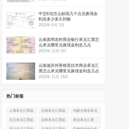
中交E信怎么贴现几个点兑换现金
利息多少多久到账
2023年 6月 7日
云南嵩明农村商业银行承兑汇票怎
么承兑哪里兑换现金利息几点
2022年 11月 5日
云南迪庆州香格里拉市商业承兑汇
票怎么承兑哪里兑换现金利息几点
2022年 11月 18日
热门标签
上海承兑汇票贴
云南承兑汇票贴
内蒙古商业承兑
现
(520)
现
(324)
汇票
(316)
北京承兑汇票贴
吉林承兑汇票贴
商业承兑汇票
现
(912)
现
(123)
(225)