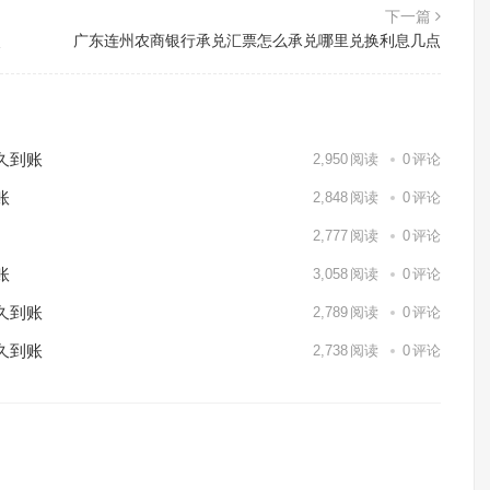
下一篇
点
广东连州农商银行承兑汇票怎么承兑哪里兑换利息几点
久到账
2,950
阅读
0
评论
账
2,848
阅读
0
评论
2,777
阅读
0
评论
账
3,058
阅读
0
评论
久到账
2,789
阅读
0
评论
久到账
2,738
阅读
0
评论