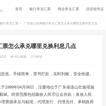
首页
银行承兑汇票
商业承兑汇票
供应链凭证
账
银行承兑汇票
广东连山农商银行承兑汇票怎么承兑哪里兑换利息几点
汇票怎么承兑哪里兑换利息几点
 12日
411
阅读
0
评论
利息低，手续简单，背书打款，实时到账，安全快捷。
1999年04月06日，注册地位于广东省连山壮族瑶族
李毅斌。经营范围包括吸收人民币公众存款；发放人民
办理票据承兑与贴现；代理发行、代理兑付、承销政府