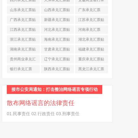
四川承兑汇票贴
天津承兑汇票贴
安徽商业银行承
现
(790)
现
(242)
兑汇票
(565)
山东承兑汇票贴
山西承兑汇票贴
广东承兑汇票
现
(874)
现
(463)
(979)
广西承兑汇票贴
新疆承兑汇票贴
江苏承兑汇票贴
现
(278)
现
(264)
现
(774)
江西承兑汇票贴
河北承兑汇票贴
河南承兑汇票
现
(366)
现
(374)
(518)
浙江承兑汇票贴
海南承兑汇票贴
湖北承兑汇票贴
现
(691)
现
(145)
现
(587)
湖南承兑汇票贴
甘肃承兑汇票贴
福建承兑汇票贴
现
(453)
现
(194)
现
(945)
贵州商业承兑汇
辽宁承兑汇票贴
重庆承兑汇票贴
票
(284)
现
(344)
现
(232)
银行承兑汇票
陕西承兑汇票贴
黑龙江承兑汇票
(461)
现
(454)
贴现
(270)
接市公安局通知：打击整治网络谣言专项行动
散布网络谣言的法律责任
01.民事责任 02.行政责任 03.刑事责任