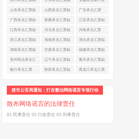
四川承兑汇票贴
天津承兑汇票贴
安徽商业银行承
现
(790)
现
(242)
兑汇票
(565)
山东承兑汇票贴
山西承兑汇票贴
广东承兑汇票
现
(874)
现
(463)
(979)
广西承兑汇票贴
新疆承兑汇票贴
江苏承兑汇票贴
现
(278)
现
(264)
现
(774)
江西承兑汇票贴
河北承兑汇票贴
河南承兑汇票
现
(366)
现
(374)
(518)
浙江承兑汇票贴
海南承兑汇票贴
湖北承兑汇票贴
现
(691)
现
(145)
现
(587)
湖南承兑汇票贴
甘肃承兑汇票贴
福建承兑汇票贴
现
(453)
现
(194)
现
(945)
贵州商业承兑汇
辽宁承兑汇票贴
重庆承兑汇票贴
票
(284)
现
(344)
现
(232)
银行承兑汇票
陕西承兑汇票贴
黑龙江承兑汇票
(461)
现
(454)
贴现
(270)
接市公安局通知：打击整治网络谣言专项行动
散布网络谣言的法律责任
01.民事责任 02.行政责任 03.刑事责任