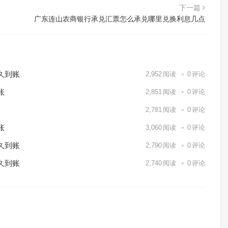
下一篇
点
广东连山农商银行承兑汇票怎么承兑哪里兑换利息几点
久到账
2,952
阅读
0
评论
账
2,851
阅读
0
评论
2,781
阅读
0
评论
账
3,060
阅读
0
评论
久到账
2,790
阅读
0
评论
久到账
2,740
阅读
0
评论