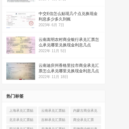
中交E信怎么贴现几个点兑换现金
利息多少多久到账
2023年 6月 7日
云南嵩明农村商业银行承兑汇票怎
么承兑哪里兑换现金利息几点
2022年 11月 5日
云南迪庆州香格里拉市商业承兑汇
票怎么承兑哪里兑换现金利息几点
2022年 11月 18日
热门标签
上海承兑汇票贴
云南承兑汇票贴
内蒙古商业承兑
现
(520)
现
(324)
汇票
(316)
北京承兑汇票贴
吉林承兑汇票贴
商业承兑汇票
现
(912)
现
(123)
(225)