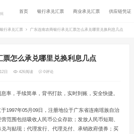
首页
银行承兑汇票
商业承兑汇票
供应链凭证
账
银行承兑汇票
广东连南农商银行承兑汇票怎么承兑哪里兑换利息几点
汇票怎么承兑哪里兑换利息几点
 12日
426
阅读
0
评论
利息率，手续简单，背书打款，实时到账，安全快捷。
1997年05月09日，注册地位于广东省连南瑶族自治
经营范围包括吸收人民币公众存款；发放人民币短期、
承兑与贴现；代理发行、代理兑付、承销政府债券；买